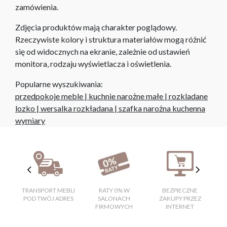
zamówienia.
Zdjęcia produktów mają charakter poglądowy.
Rzeczywiste kolory i struktura materiałów mogą różnić
się od widocznych na ekranie, zależnie od ustawień
monitora, rodzaju wyświetlacza i oświetlenia.
Popularne wyszukiwania:
przedpokoje meble
|
kuchnie narożne małe
|
rozkladane
lozko
|
wersalka rozkładana
|
szafka narożna kuchenna
wymiary
TRANSPORT MEBLI
RATY 0% W
BEZPIECZNE
W
POD TWÓJ ADRES
SALONACH
ZAKUPY PRZEZ
FIRMOWYCH
INTERNET