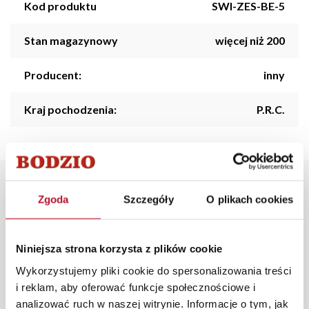
Kod produktu
SWI-ZES-BE-5
Stan magazynowy
więcej niż 200
Producent:
inny
Kraj pochodzenia:
P.R.C.
Opis produktu
Zgoda
Szczegóły
O plikach cookies
Zestaw 2 świec woskowych „COZY LIGHT”-5 LED to
elegancki komplet, który pozwala stworzyć w domu
Niniejsza strona korzysta z plików cookie
przytulną i nastrojową atmosferę. Wykonane z
Wykorzystujemy pliki cookie do spersonalizowania treści
prawdziwego wosku w subtelnym beżowym kolorze,
i reklam, aby oferować funkcje społecznościowe i
prezentują się naturalnie i stylowo, świetnie pasując
analizować ruch w naszej witrynie. Informacje o tym, jak