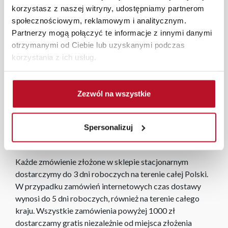
zarówno do klasycznych, jak i nowoczesnych dekoracji.
korzystasz z naszej witryny, udostępniamy partnerom
Smukła forma świec idealnie sprawdzi się w
społecznościowym, reklamowym i analitycznym.
świecznikach, stroikach, na świątecznym stole lub
Partnerzy mogą połączyć te informacje z innymi danymi
komodzie. Delikatne światło LED realistycznie imituje
otrzymanymi od Ciebie lub uzyskanymi podczas
migotanie płomienia, tworząc ciepły i bezpieczny blask
korzystania z ich usług.
bez użycia otwartego ognia. Wymiary jednej świecy to
2,5 × 2,5 × 25,5 cm.
Zezwól na wszystkie
Świeca jest przystosowana do obsługi pilotem (pilot nie
znajduje się w zestawie – można dokupić go osobno).
Zasilanie odbywa się za pomocą 2 baterii AA, które
Spersonalizuj
również nie są dołączone do produktu.
Każde zmówienie złożone w sklepie stacjonarnym
dostarczymy do 3 dni roboczych na terenie całej Polski.
W przypadku zamówień internetowych czas dostawy
wynosi do 5 dni roboczych, również na terenie całego
kraju. Wszystkie zamówienia powyżej 1000 zł
dostarczamy gratis niezależnie od miejsca złożenia