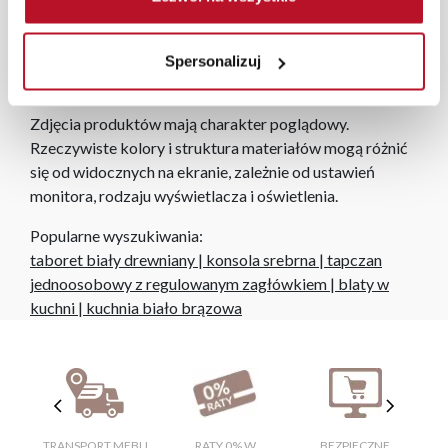
zamówień internetowych czas dostawy wynosi do 5 dni
roboczych, również na terenie całego kraju. Wszystkie
zamówienia powyżej 1000 zł dostarczamy gratis
Spersonalizuj
niezależnie od miejsca złożenia zamówienia.
Zdjęcia produktów mają charakter poglądowy.
Rzeczywiste kolory i struktura materiałów mogą różnić
się od widocznych na ekranie, zależnie od ustawień
monitora, rodzaju wyświetlacza i oświetlenia.
Popularne wyszukiwania:
taboret biały drewniany
|
konsola srebrna
|
tapczan
jednoosobowy z regulowanym zagłówkiem
|
blaty w
kuchni
|
kuchnia biało brązowa
TRANSPORT MEBLI
RATY 0% W
BEZPIECZNE
W