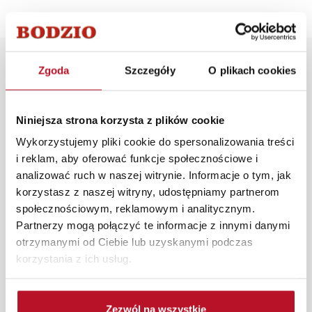
Opis produktu
Zgoda
Szczegóły
O plikach cookies
Lampka Miranda w kolorze złotym z czarnym kloszem,
Niniejsza strona korzysta z plików cookie
to idealne rozwiązanie do każdego rodzaju wnętrz.
Świetnie sprawdzi się w gabinecie, pokoju
Wykorzystujemy pliki cookie do spersonalizowania treści
młodzieżowym, salonie, a także sypialni.
i reklam, aby oferować funkcje społecznościowe i
Zestaw nie zawiera żarówki.
analizować ruch w naszej witrynie. Informacje o tym, jak
korzystasz z naszej witryny, udostępniamy partnerom
W każdym z salonów mebli Bodzio oferujemy pomoc w
społecznościowym, reklamowym i analitycznym.
aranżacji mebli, a nasi pracownicy z wykorzystaniem
Partnerzy mogą połączyć te informacje z innymi danymi
programu Planer 3D bezpłatnie zaprojektują i
otrzymanymi od Ciebie lub uzyskanymi podczas
przygotują kompleksową wizualizację Państwa
korzystania z ich usług.
pomieszczenia wraz z wyceną. Każde zamówienie
złożone w sklepie stacjonarnym dostarczymy do 3 dni
roboczych na terenie całej Polski. W przypadku
Zezwól na wszystkie