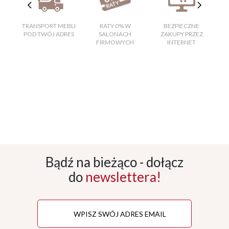
TRANSPORT MEBLI
RATY 0% W
BEZPIECZNE
W
POD TWÓJ ADRES
SALONACH
ZAKUPY PRZEZ
FIRMOWYCH
INTERNET
Bądź na bieżąco - dołącz
do
newslettera!