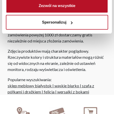
pomieszczenia wraz z wyceną. Każde zamówienie
Zezwól na wszystkie
złożone w sklepie stacjonarnym dostarczymy do 3 dni
roboczych na terenie całej Polski. W przypadku
Spersonalizuj
zamówień internetowych czas dostawy wynosi do 5 dni
roboczych, również na terenie całego kraju. Wszystkie
zamówienia powyżej 1000 zł dostarczamy gratis
niezależnie od miejsca złożenia zamówienia.
Zdjęcia produktów mają charakter poglądowy.
Rzeczywiste kolory i struktura materiałów mogą różnić
się od widocznych na ekranie, zależnie od ustawień
monitora, rodzaju wyświetlacza i oświetlenia.
Popularne wyszukiwania:
sklep meblowy białystok
|
wąskie biurko
|
szafa z
półkami i drążkiem
|
felicja
|
wersalki z bokami