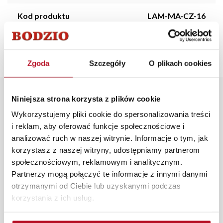
Kod produktu
LAM-MA-CZ-16
Stan magazynowy
niedostępny
Zgoda
Szczegóły
O plikach cookies
Opis produktu
Niniejsza strona korzysta z plików cookie
Wykorzystujemy pliki cookie do spersonalizowania treści
i reklam, aby oferować funkcje społecznościowe i
Stylowy lampion Stella w kolorze czarnym z drewnianym
analizować ruch w naszej witrynie. Informacje o tym, jak
daszkiem to doskonała ozdoba do zastosowania we
korzystasz z naszej witryny, udostępniamy partnerom
wnętrzu domu, jak i na tarasie lub w ogrodzie. Dostępne
społecznościowym, reklamowym i analitycznym.
również w innych rozmiarach.
Partnerzy mogą połączyć te informacje z innymi danymi
W każdym z salonów mebli Bodzio oferujemy pomoc w
otrzymanymi od Ciebie lub uzyskanymi podczas
aranżacji mebli, a nasi pracownicy z wykorzystaniem
korzystania z ich usług.
programu Planer 3D bezpłatnie zaprojektują i
przygotują kompleksową wizualizację Państwa