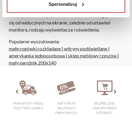
Spersonalizuj
Zdjęcia produktów mają charakter poglądowy.
Rzeczywiste kolory i struktura materiałów mogą różnić
się od widocznych na ekranie, zależnie od ustawień
monitora, rodzaju wyświetlacza i oświetlenia.
Popularne wyszukiwania:
małe rogówki rozkładane
|
witryny podświetlane
|
amerykanka jednoosobowa
|
sklep meblowy rzeszów
|
mały narożnik 200x140
TRANSPORT MEBLI
RATY 0% W
BEZPIECZNE
W
POD TWÓJ ADRES
SALONACH
ZAKUPY PRZEZ
FIRMOWYCH
INTERNET