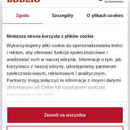
Opis produktu
Zgoda
Szczegóły
O plikach cookies
Stylowy lampion Kornelo w kolorze białym. Doskonała
Niniejsza strona korzysta z plików cookie
ozdoba do zastosowania we wnętrzu domu, jak i na
Wykorzystujemy pliki cookie do spersonalizowania treści
tarasie lub w ogrodzie.
i reklam, aby oferować funkcje społecznościowe i
W każdym z salonów mebli Bodzio oferujemy pomoc w
analizować ruch w naszej witrynie. Informacje o tym, jak
aranżacji mebli, a nasi pracownicy z wykorzystaniem
korzystasz z naszej witryny, udostępniamy partnerom
programu Planer 3D bezpłatnie zaprojektują i
społecznościowym, reklamowym i analitycznym.
przygotują kompleksową wizualizację Państwa
Partnerzy mogą połączyć te informacje z innymi danymi
pomieszczenia wraz z wyceną. Każde zamówienie
otrzymanymi od Ciebie lub uzyskanymi podczas
złożone w sklepie stacjonarnym dostarczymy do 3 dni
korzystania z ich usług.
roboczych na terenie całej Polski. W przypadku
zamówień internetowych czas dostawy wynosi do 5 dni
roboczych, również na terenie całego kraju. Wszystkie
Zezwól na wszystkie
zamówienia powyżej 1000 zł dostarczamy gratis
niezależnie od miejsca złożenia zamówienia.