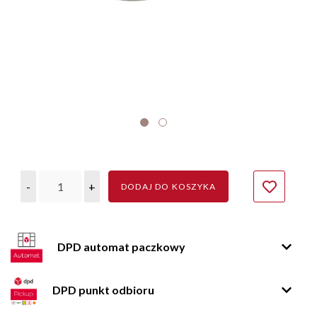
-
+
DODAJ DO KOSZYKA
DPD automat paczkowy
DPD punkt odbioru