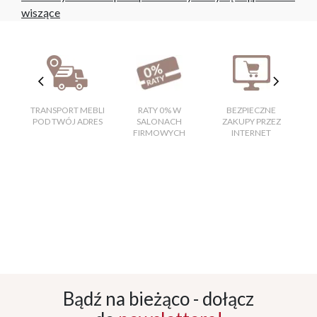
wiszące
TRANSPORT MEBLI
RATY 0% W
BEZPIECZNE
W
POD TWÓJ ADRES
SALONACH
ZAKUPY PRZEZ
FIRMOWYCH
INTERNET
Bądź na bieżąco - dołącz