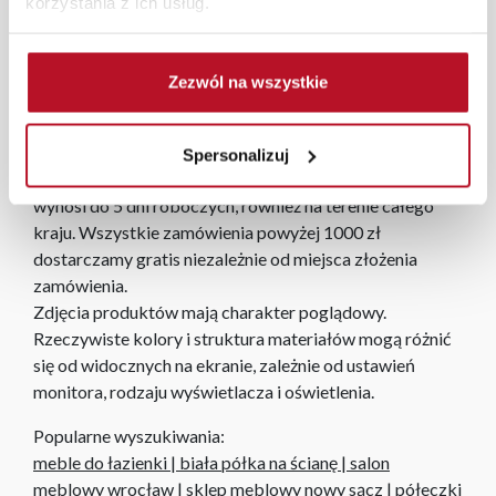
korzystania z ich usług.
połyskiem, który dodaje mu luksusowego charakteru.
Doskonały do codziennego użytku lub jako elegancki
prezent.
Zezwól na wszystkie
Każde zmówienie złożone w sklepie stacjonarnym
dostarczymy do 3 dni roboczych na terenie całej Polski.
Spersonalizuj
W przypadku zamówień internetowych czas dostawy
wynosi do 5 dni roboczych, również na terenie całego
kraju. Wszystkie zamówienia powyżej 1000 zł
dostarczamy gratis niezależnie od miejsca złożenia
zamówienia.
Zdjęcia produktów mają charakter poglądowy.
Rzeczywiste kolory i struktura materiałów mogą różnić
się od widocznych na ekranie, zależnie od ustawień
monitora, rodzaju wyświetlacza i oświetlenia.
Popularne wyszukiwania:
meble do łazienki
|
biała półka na ścianę
|
salon
meblowy wrocław
|
sklep meblowy nowy sącz
|
półeczki