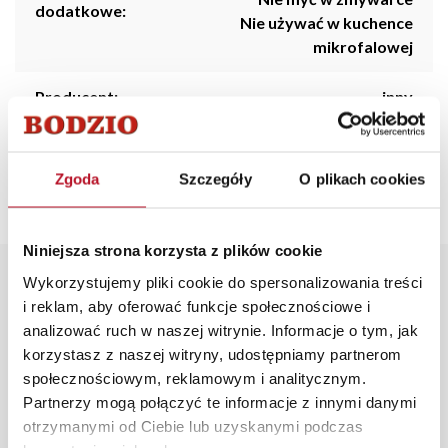
dodatkowe:
Nie używać w kuchence
mikrofalowej
Producent:
inny
Kraj
P.R.C.
pochodzenia:
Zgoda
Szczegóły
O plikach cookies
Niniejsza strona korzysta z plików cookie
Opis produktu
Wykorzystujemy pliki cookie do spersonalizowania treści
i reklam, aby oferować funkcje społecznościowe i
analizować ruch w naszej witrynie. Informacje o tym, jak
Kubek 145 w kolorze fioletowym z perłowym połyskiem
korzystasz z naszej witryny, udostępniamy partnerom
to elegancki i wyjątkowy dodatek do Twojej kolekcji
społecznościowym, reklamowym i analitycznym.
naczyń. Pojemność 390 ml sprawia, że jest idealny do
Partnerzy mogą połączyć te informacje z innymi danymi
picia ulubionych napojów, takich jak kawa, herbata czy
otrzymanymi od Ciebie lub uzyskanymi podczas
gorąca czekolada. Charakteryzuje się subtelnym