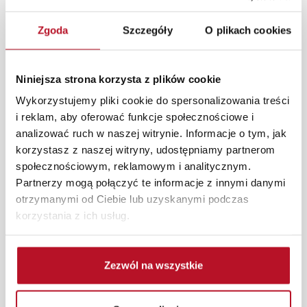
Zgoda
Szczegóły
O plikach cookies
Miseczka ceramiczna CINDY to elegancki i stylowy
element zastawy stołowej. Wykonana w klasycznym
czarnym kolorze, ozdobiona subtelnym złotym paskiem,
Niniejsza strona korzysta z plików cookie
dodaje wyrafinowanego charakteru każdemu nakryciu
stołu. Doskonała do serwowania przekąsek, deserów
Wykorzystujemy pliki cookie do spersonalizowania treści
czy zup, łączy funkcjonalność z nowoczesnym designem.
i reklam, aby oferować funkcje społecznościowe i
Wysokiej jakości ceramika zapewnia trwałość i
analizować ruch w naszej witrynie. Informacje o tym, jak
estetyczny wygląd, dzięki czemu miseczka świetnie
korzystasz z naszej witryny, udostępniamy partnerom
komponuje się zarówno z minimalistycznymi, jak i
społecznościowym, reklamowym i analitycznym.
bardziej klasycznymi aranżacjami stołu.
Partnerzy mogą połączyć te informacje z innymi danymi
otrzymanymi od Ciebie lub uzyskanymi podczas
Każde zmówienie złożone w sklepie stacjonarnym
korzystania z ich usług.
dostarczymy do 3 dni roboczych na terenie całej Polski.
W przypadku zamówień internetowych czas dostawy
wynosi do 5 dni roboczych, również na terenie całego
Zezwól na wszystkie
kraju. Wszystkie zamówienia powyżej 1000 zł
dostarczamy gratis niezależnie od miejsca złożenia