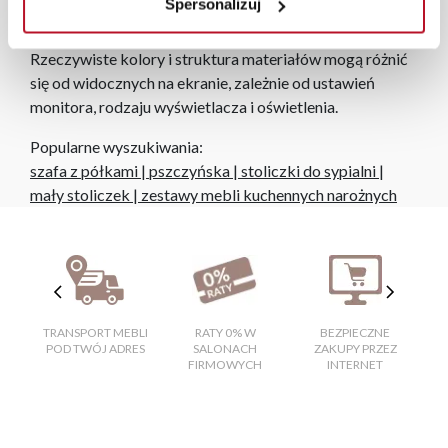
Spersonalizuj
zamówienia.
Zdjęcia produktów mają charakter poglądowy.
Rzeczywiste kolory i struktura materiałów mogą różnić
się od widocznych na ekranie, zależnie od ustawień
monitora, rodzaju wyświetlacza i oświetlenia.
Popularne wyszukiwania:
szafa z półkami
|
pszczyńska
|
stoliczki do sypialni
|
mały stoliczek
|
zestawy mebli kuchennych narożnych
TRANSPORT MEBLI
RATY 0% W
BEZPIECZNE
W
POD TWÓJ ADRES
SALONACH
ZAKUPY PRZEZ
FIRMOWYCH
INTERNET