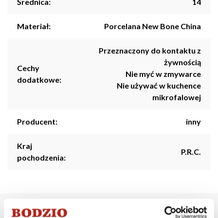
Średnica:
14
Materiał:
Porcelana New Bone China
Przeznaczony do kontaktu z
żywnością
Cechy
Nie myć w zmywarce
dodatkowe:
Nie używać w kuchence
mikrofalowej
Producent:
inny
Kraj
P.R.C.
pochodzenia:
Opis produktu