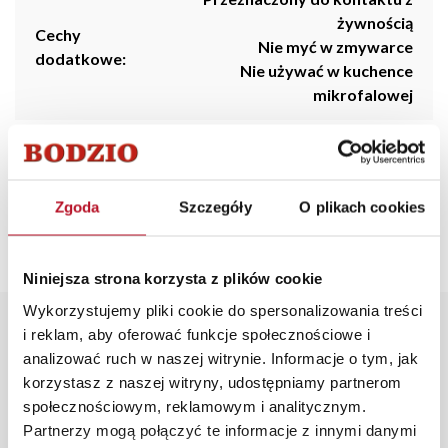
żywnością
Cechy
Nie myć w zmywarce
dodatkowe:
Nie używać w kuchence
mikrofalowej
Producent:
inny
Kraj
P.R.C.
Zgoda
Szczegóły
O plikach cookies
pochodzenia:
Niniejsza strona korzysta z plików cookie
Wykorzystujemy pliki cookie do spersonalizowania treści
Opis produktu
i reklam, aby oferować funkcje społecznościowe i
analizować ruch w naszej witrynie. Informacje o tym, jak
korzystasz z naszej witryny, udostępniamy partnerom
Elegancki kubek ceramiczny z kolekcji Cindy - podkreśl
społecznościowym, reklamowym i analitycznym.
swój styl dzięki złotemu zdobieniu. Idealny towarzysz
Partnerzy mogą połączyć te informacje z innymi danymi
codziennych chwil relaksu.