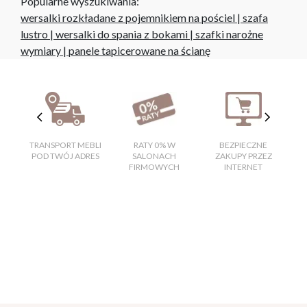
Popularne wyszukiwania:
wersalki rozkładane z pojemnikiem na pościel
|
szafa
lustro
|
wersalki do spania z bokami
|
szafki narożne
wymiary
|
panele tapicerowane na ścianę
TRANSPORT MEBLI
RATY 0% W
BEZPIECZNE
W
POD TWÓJ ADRES
SALONACH
ZAKUPY PRZEZ
FIRMOWYCH
INTERNET