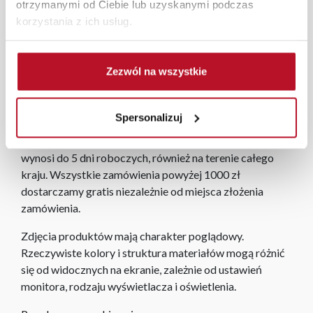
otrzymanymi od Ciebie lub uzyskanymi podczas
korzystania z ich usług.
Oferta artykułów kuchennych Fabryki Mebli BODZIO
to atrakcyjne wyroby najwyższej jakości w przystępnych
cenach, które świetnie sprawdzają się we wszystkich
Zezwól na wszystkie
kuchennych zastosowaniach.
Każde zmówienie złożone w sklepie stacjonarnym
Spersonalizuj
dostarczymy do 3 dni roboczych na terenie całej Polski.
W przypadku zamówień internetowych czas dostawy
wynosi do 5 dni roboczych, również na terenie całego
kraju. Wszystkie zamówienia powyżej 1000 zł
dostarczamy gratis niezależnie od miejsca złożenia
zamówienia.
Zdjęcia produktów mają charakter poglądowy.
Rzeczywiste kolory i struktura materiałów mogą różnić
się od widocznych na ekranie, zależnie od ustawień
monitora, rodzaju wyświetlacza i oświetlenia.