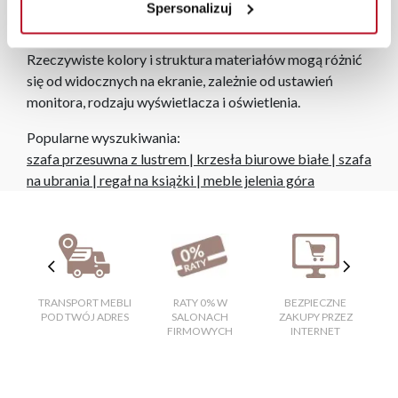
Spersonalizuj
zamówienia.
Zdjęcia produktów mają charakter poglądowy.
Rzeczywiste kolory i struktura materiałów mogą różnić
się od widocznych na ekranie, zależnie od ustawień
monitora, rodzaju wyświetlacza i oświetlenia.
Popularne wyszukiwania:
szafa przesuwna z lustrem
|
krzesła biurowe białe
|
szafa
na ubrania
|
regał na książki
|
meble jelenia góra
TRANSPORT MEBLI
RATY 0% W
BEZPIECZNE
W
POD TWÓJ ADRES
SALONACH
ZAKUPY PRZEZ
FIRMOWYCH
INTERNET