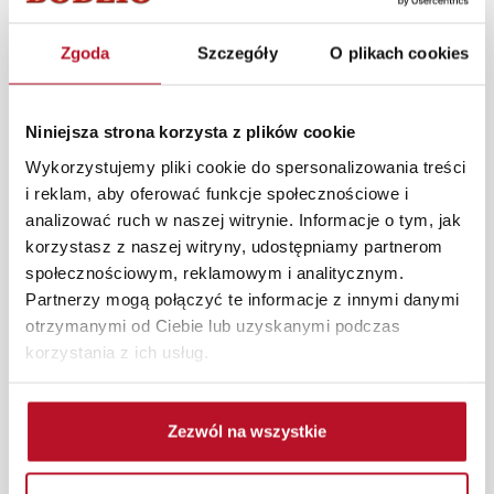
Opis produktu
Zgoda
Szczegóły
O plikach cookies
Kubek ryflowany to elegancki dodatek, który zachwyca
swoją prostotą i wyrafinowaniem. Wykonany w
klasycznym białym kolorze z subtelnym ryflowanym
Niniejsza strona korzysta z plików cookie
wzorem, zyskuje wyjątkowy charakter dzięki stylowej
Wykorzystujemy pliki cookie do spersonalizowania treści
złotej rączce. Pojemność 400 ml sprawia, że jest idealny
i reklam, aby oferować funkcje społecznościowe i
na ulubioną kawę, herbatę czy gorącą czekoladę. Ten
analizować ruch w naszej witrynie. Informacje o tym, jak
kubek łączy w sobie funkcjonalność i estetykę,
korzystasz z naszej witryny, udostępniamy partnerom
doskonale wpisując się w nowoczesne i klasyczne
społecznościowym, reklamowym i analitycznym.
aranżacje stołu. Świetny pomysł na prezent lub
Partnerzy mogą połączyć te informacje z innymi danymi
uzupełnienie codziennej zastawy.
otrzymanymi od Ciebie lub uzyskanymi podczas
korzystania z ich usług.
Każde zmówienie złożone w sklepie stacjonarnym
dostarczymy do 3 dni roboczych na terenie całej Polski.
W przypadku zamówień internetowych czas dostawy
Zezwól na wszystkie
wynosi do 5 dni roboczych, również na terenie całego
kraju. Wszystkie zamówienia powyżej 1000 zł
dostarczamy gratis niezależnie od miejsca złożenia