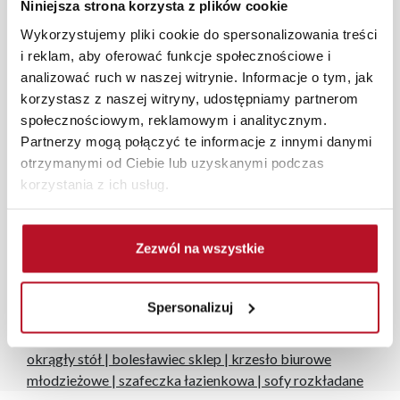
Niniejsza strona korzysta z plików cookie
aranżacji mebli, a nasi pracownicy z wykorzystaniem
programu Planer 3D bezpłatnie zaprojektują i
Wykorzystujemy pliki cookie do spersonalizowania treści
przygotują kompleksową wizualizację Państwa
i reklam, aby oferować funkcje społecznościowe i
pomieszczenia wraz z wyceną. Każde zamówienie
analizować ruch w naszej witrynie. Informacje o tym, jak
złożone w sklepie stacjonarnym dostarczymy do 3 dni
korzystasz z naszej witryny, udostępniamy partnerom
roboczych na terenie całej Polski. W przypadku
społecznościowym, reklamowym i analitycznym.
zamówień internetowych czas dostawy wynosi do 5 dni
Partnerzy mogą połączyć te informacje z innymi danymi
roboczych, również na terenie całego kraju. Wszystkie
otrzymanymi od Ciebie lub uzyskanymi podczas
zamówienia powyżej 1000 zł dostarczamy gratis
korzystania z ich usług.
niezależnie od miejsca złożenia zamówienia.
Zdjęcia produktów mają charakter poglądowy.
Zezwól na wszystkie
Rzeczywiste kolory i struktura materiałów mogą różnić
się od widocznych na ekranie, zależnie od ustawień
monitora, rodzaju wyświetlacza i oświetlenia.
Spersonalizuj
Popularne wyszukiwania:
okrągły stół
|
bolesławiec sklep
|
krzesło biurowe
młodzieżowe
|
szafeczka łazienkowa
|
sofy rozkładane