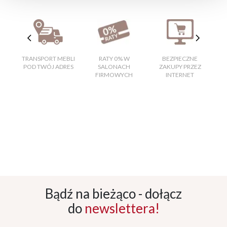
TRANSPORT MEBLI
RATY 0% W
BEZPIECZNE
W
POD TWÓJ ADRES
SALONACH
ZAKUPY PRZEZ
FIRMOWYCH
INTERNET
Bądź na bieżąco - dołącz
do
newslettera!