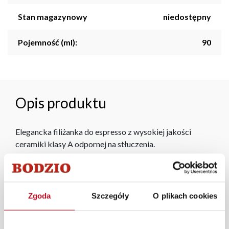
Stan magazynowy
niedostępny
Pojemność (ml):
90
Opis produktu
Elegancka filiżanka do espresso z wysokiej jakości
ceramiki klasy A odpornej na stłuczenia.
Oferta artykułów kuchennych Fabryki Mebli BODZIO
to atrakcyjne wyroby najwyższej jakości w przystępnych
cenach, które świetnie sprawdzają się we wszystkich
Zgoda
Szczegóły
O plikach cookies
kuchennych zastosowaniach.
W każdym z salonów mebli Bodzio oferujemy pomoc w