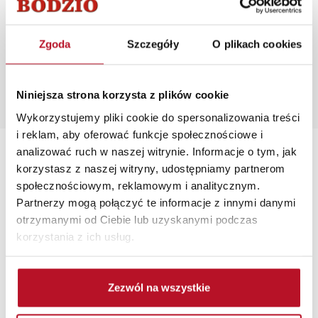
Rzeczywiste kolory i struktura materiałów mogą różnić
się od widocznych na ekranie, zależnie od ustawień
monitora, rodzaju wyświetlacza i oświetlenia.
Zgoda
Szczegóły
O plikach cookies
Popularne wyszukiwania:
salon meblowy lublin
|
zdjęcia kuchnie
|
łóżka podwójne
|
Niniejsza strona korzysta z plików cookie
szafki kuchenne zestawy
|
szafka narożna kuchenna jak
Wykorzystujemy pliki cookie do spersonalizowania treści
zrobić
i reklam, aby oferować funkcje społecznościowe i
analizować ruch w naszej witrynie. Informacje o tym, jak
korzystasz z naszej witryny, udostępniamy partnerom
społecznościowym, reklamowym i analitycznym.
Partnerzy mogą połączyć te informacje z innymi danymi
TRANSPORT MEBLI
RATY 0% W
BEZPIECZNE
W
otrzymanymi od Ciebie lub uzyskanymi podczas
POD TWÓJ ADRES
SALONACH
ZAKUPY PRZEZ
korzystania z ich usług.
FIRMOWYCH
INTERNET
Zezwól na wszystkie