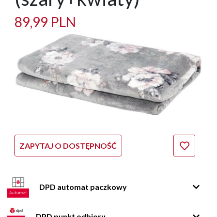
89,99 PLN
ZAPYTAJ O DOSTĘPNOŚĆ
DPD automat paczkowy
DPD punkt odbioru