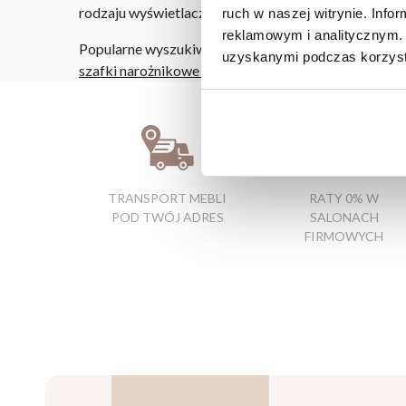
rodzaju wyświetlacza i oświetlenia.
ruch w naszej witrynie. Inf
reklamowym i analitycznym. 
Popularne wyszukiwania:
uzyskanymi podczas korzysta
szafki narożnikowe do kuchni
|
sofa rozkładana do p
TRANSPORT MEBLI
RATY 0% W
POD TWÓJ ADRES
SALONACH
FIRMOWYCH