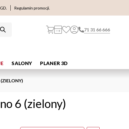
AGD.
Regulamin promocji.
71 31 66 666
E
SALONY
PLANER 3D
(ZIELONY)
no 6 (zielony)