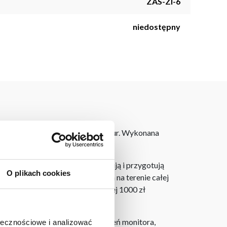
ZAS-ZI-6
niedostępny
doda stylizacji okna efekt glamour. Wykonana
laner 3D bezpłatnie zaprojektują i przygotują
O plikach cookies
ostarczymy do 3 dni roboczych na terenie całej
ju. Wszystkie zamówienia powyżej 1000 zł
h na ekranie, zależnie od ustawień monitora,
ołecznościowe i analizować