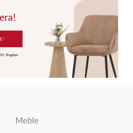
era!
Ę !
ZIO Bogdan
Meble