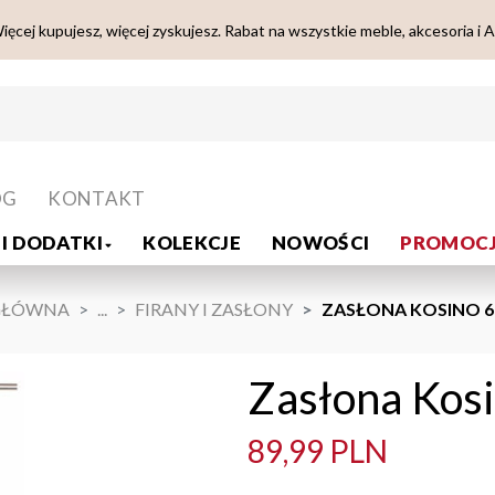
ięcej kupujesz, więcej zyskujesz. Rabat na wszystkie meble, akcesoria i 
OG
KONTAKT
I DODATKI
KOLEKCJE
NOWOŚCI
PROMOCJ
GŁÓWNA
...
FIRANY I ZASŁONY
ZASŁONA KOSINO 6 
Zasłona Kosi
89,99 PLN