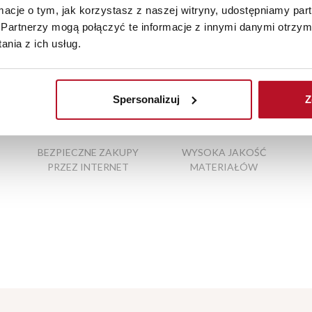
ormacje o tym, jak korzystasz z naszej witryny, udostępniamy p
Partnerzy mogą połączyć te informacje z innymi danymi otrzym
nia z ich usług.
rzodu
|
wiatrołap meble
|
stolik nocny biały
|
mała sofa rozkładan
Spersonalizuj
Z
BEZPIECZNE ZAKUPY
WYSOKA JAKOŚĆ
PRZEZ INTERNET
MATERIAŁÓW