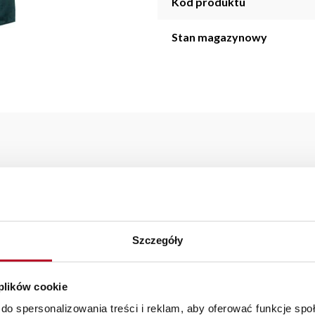
Kod produktu
Stan magazynowy
, który pasuje do większości wnętrz. Jest bardzo elegancka, co 
zczenie. Charakteryzuje się przyjemną w dotyku strukturą.
aranżacji mebli, a nasi pracownicy z wykorzystaniem programu P
Szczegóły
az z wyceną. Każde zamówienie złożone w sklepie stacjonarnym d
stawy wynosi do 5 dni roboczych, również na terenie całego kra
zamówienia.
 plików cookie
iste kolory i struktura materiałów mogą różnić się od widocznyc
do spersonalizowania treści i reklam, aby oferować funkcje sp