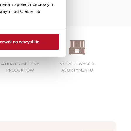
artnerom społecznościowym,
anymi od Ciebie lub
a
ezwól na wszystkie
ATRAKCYJNE CENY
SZEROKI WYBÓR
PRODUKTÓW
ASORTYMENTU