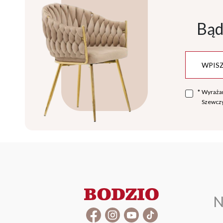
Bąd
*
Wyraża
Szewczy
N