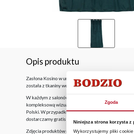
Opis produktu
Zasłona Kosino w uniwersalnym rozmiarze 140x250 cm
została z tkaniny welurowej, która zaciemnia pomies
W każdym z salonów mebli Bodzio oferujemy pomoc w 
Zgoda
kompleksową wizualizację Państwa pomieszczenia wr
Polski. W przypadku zamówień internetowych czas do
dostarczamy gratis niezależnie od miejsca złożenia 
Niniejsza strona korzysta z
Zdjęcia produktów mają charakter poglądowy. Rzeczyw
Wykorzystujemy pliki cookie 