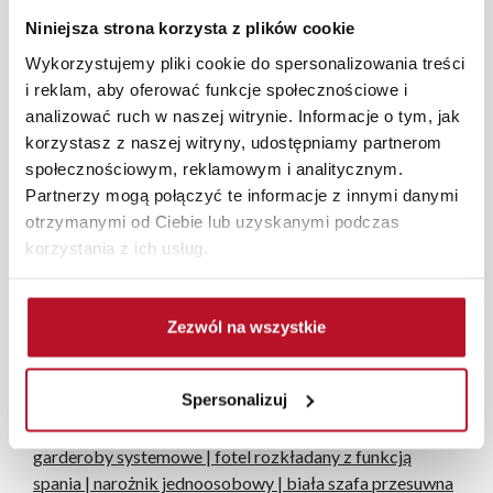
prezent dla najbliższych.
Niniejsza strona korzysta z plików cookie
Wykorzystujemy pliki cookie do spersonalizowania treści
i reklam, aby oferować funkcje społecznościowe i
Każde zmówienie złożone w sklepie stacjonarnym
analizować ruch w naszej witrynie. Informacje o tym, jak
dostarczymy do 3 dni roboczych na terenie całej Polski.
korzystasz z naszej witryny, udostępniamy partnerom
W przypadku zamówień internetowych czas dostawy
społecznościowym, reklamowym i analitycznym.
wynosi do 5 dni roboczych, również na terenie całego
Partnerzy mogą połączyć te informacje z innymi danymi
kraju. Wszystkie zamówienia powyżej 1000 zł
otrzymanymi od Ciebie lub uzyskanymi podczas
dostarczamy gratis niezależnie od miejsca złożenia
korzystania z ich usług.
zamówienia.
Zdjęcia produktów mają charakter poglądowy.
Zezwól na wszystkie
Rzeczywiste kolory i struktura materiałów mogą różnić
się od widocznych na ekranie, zależnie od ustawień
monitora, rodzaju wyświetlacza i oświetlenia.
Spersonalizuj
Popularne wyszukiwania:
garderoby systemowe
|
fotel rozkładany z funkcją
spania
|
narożnik jednoosobowy
|
biała szafa przesuwna