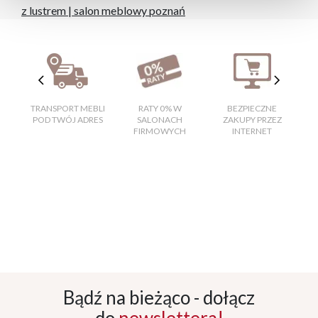
z lustrem
|
salon meblowy poznań
TRANSPORT MEBLI
RATY 0% W
BEZPIECZNE
W
POD TWÓJ ADRES
SALONACH
ZAKUPY PRZEZ
FIRMOWYCH
INTERNET
Bądź na bieżąco - dołącz
do
newslettera!