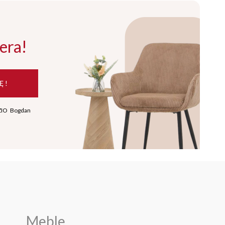
era!
Ę !
ZIO Bogdan
Meble