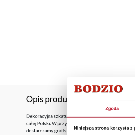
Opis produktu
Zgoda
Dekoracyjna szkatułka ceramiczna z kolekcji Goldi 
całej Polski. W przypadku zamówień internetowych c
Niniejsza strona korzysta z
dostarczamy gratis niezależnie od miejsca złożenia 