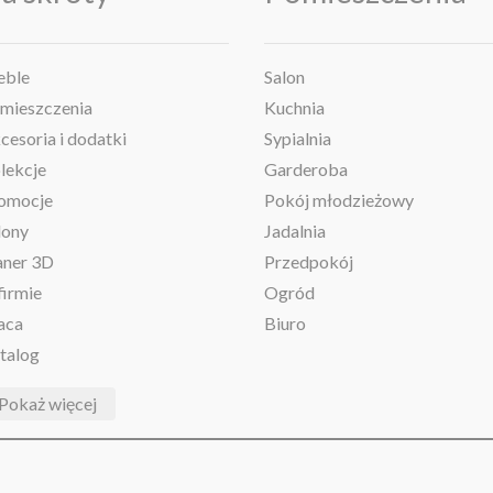
ble
Salon
mieszczenia
Kuchnia
cesoria i dodatki
Sypialnia
lekcje
Garderoba
omocje
Pokój młodzieżowy
lony
Jadalnia
aner 3D
Przedpokój
firmie
Ogród
aca
Biuro
talog
Pokaż więcej