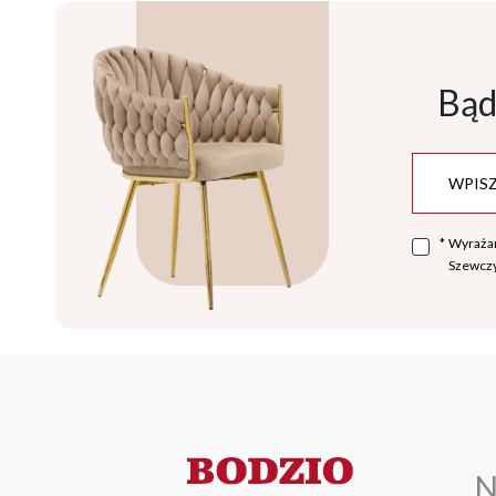
Bąd
*
Wyraża
Szewczy
N