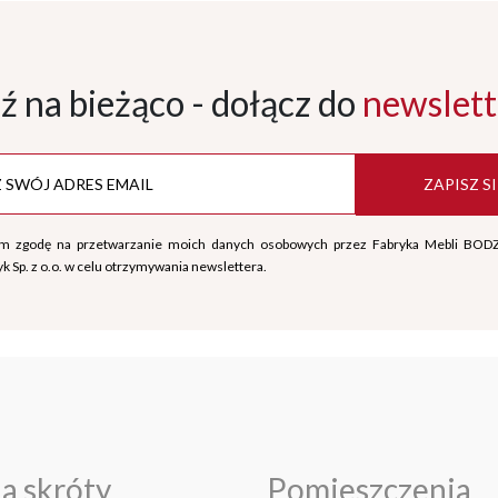
ź na bieżąco - dołącz
do
newslett
ZAPISZ SI
m zgodę na przetwarzanie moich danych osobowych przez Fabryka Mebli BOD
k Sp. z o.o. w celu otrzymywania newslettera.
a skróty
Pomieszczenia