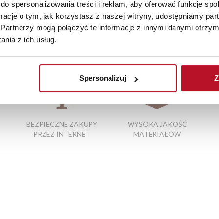
do spersonalizowania treści i reklam, aby oferować funkcje sp
iste kolory i struktura materiałów mogą różnić się od widocznyc
ormacje o tym, jak korzystasz z naszej witryny, udostępniamy p
Partnerzy mogą połączyć te informacje z innymi danymi otrzym
nia z ich usług.
em
|
łóżko sypialniane 200x220
|
komoda biała tanio
|
szafki do ku
Spersonalizuj
Z
BEZPIECZNE ZAKUPY
WYSOKA JAKOŚĆ
PRZEZ INTERNET
MATERIAŁÓW