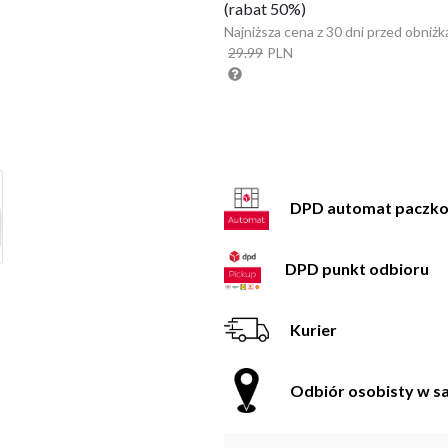
(rabat 50%)
Najniższa cena z 30 dni przed obniżk
29.99
PLN
DPD automat paczk
DPD punkt odbioru
Kurier
Odbiór osobisty w sa