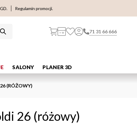
AGD.
Regulamin promocji.
71 31 66 666
E
SALONY
PLANER 3D
 26 (RÓŻOWY)
ldi 26 (różowy)