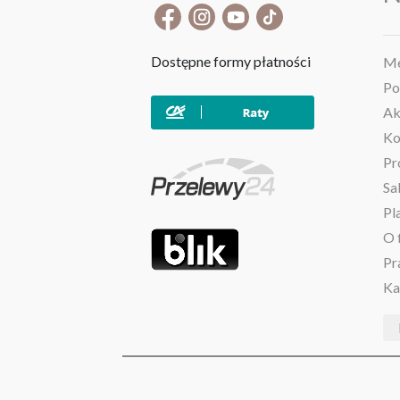
Dostępne formy płatności
Me
Po
Ak
Ko
Pr
Sa
Pl
O 
Pr
Ka