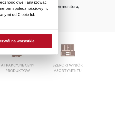
ołecznościowe i analizować
h na ekranie, zależnie od ustawień monitora,
artnerom społecznościowym,
anymi od Ciebie lub
chni
ezwól na wszystkie
ATRAKCYJNE CENY
SZEROKI WYBÓR
PRODUKTÓW
ASORTYMENTU