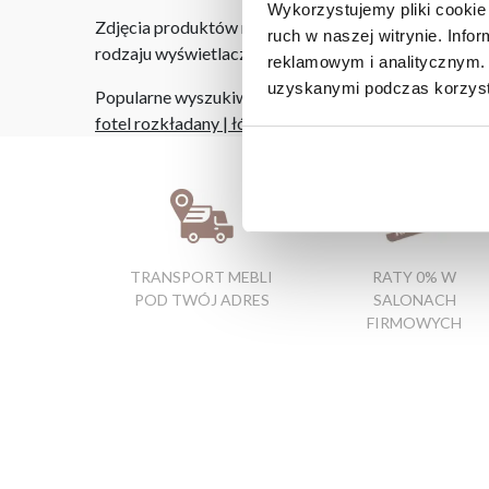
Wykorzystujemy pliki cookie 
Zdjęcia produktów mają charakter poglądowy. Rzeczyw
ruch w naszej witrynie. Inf
rodzaju wyświetlacza i oświetlenia.
reklamowym i analitycznym. 
uzyskanymi podczas korzysta
Popularne wyszukiwania:
fotel rozkładany
|
łóżko z tapicerowanym zagłówki
TRANSPORT MEBLI
RATY 0% W
POD TWÓJ ADRES
SALONACH
FIRMOWYCH