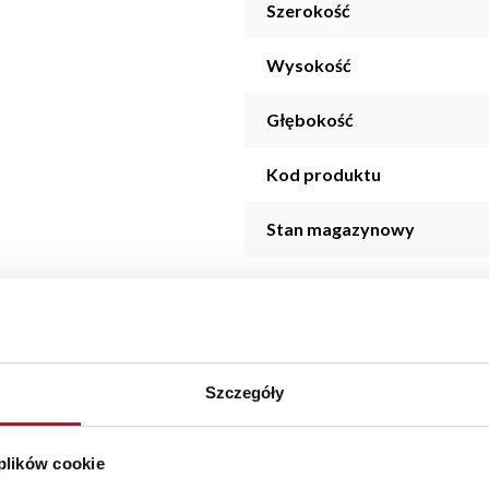
Szerokość
Wysokość
Głębokość
Kod produktu
Stan magazynowy
Szczegóły
o stylowym wyglądzie. Każde zmówienie złożone w sklepie stacjo
zas dostawy wynosi do 5 dni roboczych, również na terenie całe
 plików cookie
zamówienia.