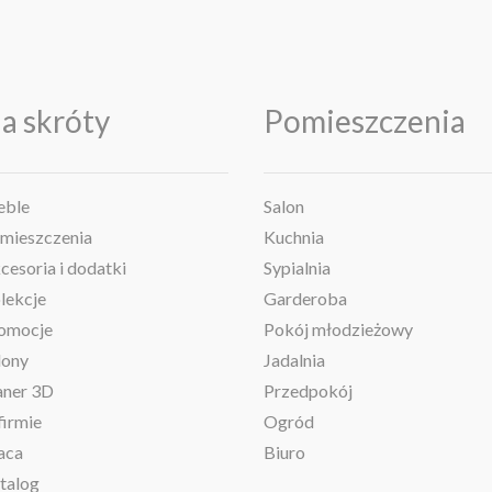
a skróty
Pomieszczenia
ble
Salon
mieszczenia
Kuchnia
cesoria i dodatki
Sypialnia
lekcje
Garderoba
omocje
Pokój młodzieżowy
lony
Jadalnia
aner 3D
Przedpokój
firmie
Ogród
aca
Biuro
talog