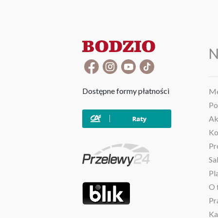
N
Dostępne formy płatności
Me
Po
Ak
Ko
Pr
Sa
Pl
O 
Pr
Ka