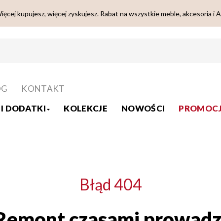
ięcej kupujesz, więcej zyskujesz. Rabat na wszystkie meble, akcesoria i 
OG
KONTAKT
I DODATKI
KOLEKCJE
NOWOŚCI
PROMOCJ
Błąd 404
Remont czasami prowadz