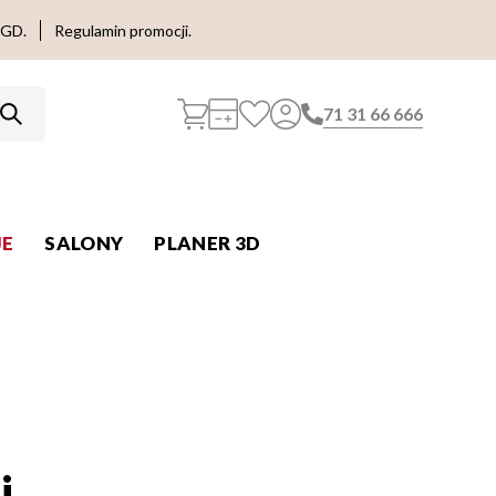
AGD.
Regulamin promocji.
71 31 66 666
E
SALONY
PLANER 3D
i