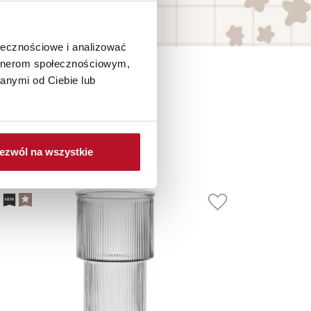
ołecznościowe i analizować
artnerom społecznościowym,
anymi od Ciebie lub
je
ezwól na wszystkie