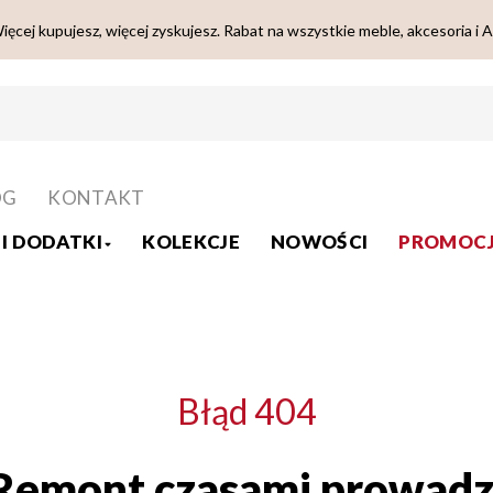
ięcej kupujesz, więcej zyskujesz. Rabat na wszystkie meble, akcesoria i 
OG
KONTAKT
I DODATKI
KOLEKCJE
NOWOŚCI
PROMOCJ
Błąd 404
Remont czasami prowadz