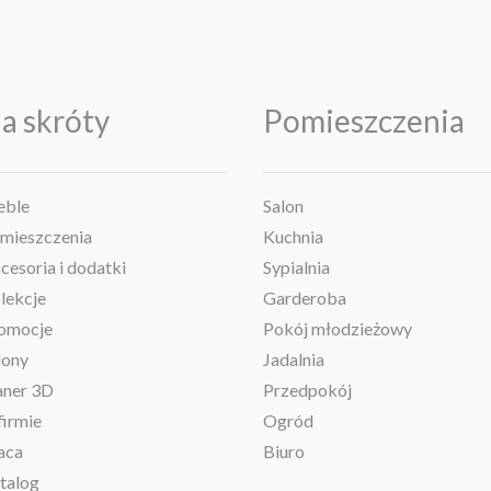
a skróty
Pomieszczenia
ble
Salon
mieszczenia
Kuchnia
cesoria i dodatki
Sypialnia
lekcje
Garderoba
omocje
Pokój młodzieżowy
lony
Jadalnia
aner 3D
Przedpokój
firmie
Ogród
aca
Biuro
talog