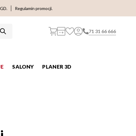
AGD.
Regulamin promocji.
71 31 66 666
E
SALONY
PLANER 3D
i