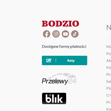
N
Dostępne formy płatności
Me
Po
Ak
Ko
Pr
Sa
Pl
O 
Pr
Ka