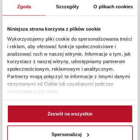
Opis produktu
Zgoda
Szczegóły
O plikach cookies
Ręcznik Sorso 2 w kolorze szary o wymiarze 50 cm x 100
Niniejsza strona korzysta z plików cookie
cm. Nasz produkt cechuje bardzo dobra gramatura -
500gr.
Wykorzystujemy pliki cookie do spersonalizowania treści
i reklam, aby oferować funkcje społecznościowe i
W każdym z salonów mebli Bodzio oferujemy pomoc w
analizować ruch w naszej witrynie. Informacje o tym, jak
aranżacji mebli, a nasi pracownicy z wykorzystaniem
korzystasz z naszej witryny, udostępniamy partnerom
programu Planer 3D bezpłatnie zaprojektują i
społecznościowym, reklamowym i analitycznym.
przygotują kompleksową wizualizację Państwa
Partnerzy mogą połączyć te informacje z innymi danymi
pomieszczenia wraz z wyceną. Każde zamówienie
otrzymanymi od Ciebie lub uzyskanymi podczas
złożone w sklepie stacjonarnym dostarczymy do 3 dni
korzystania z ich usług.
roboczych na terenie całej Polski. W przypadku
zamówień internetowych czas dostawy wynosi do 5 dni
roboczych, również na terenie całego kraju. Wszystkie
Zezwól na wszystkie
zamówienia powyżej 1000 zł dostarczamy gratis
niezależnie od miejsca złożenia zamówienia.
Spersonalizuj
Zdjęcia produktów mają charakter poglądowy.