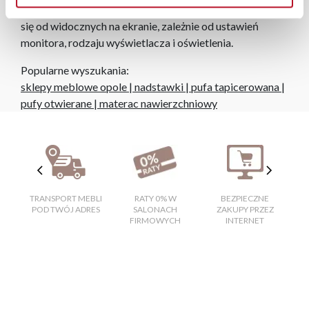
Rzeczywiste kolory i struktura materiałów mogą różnić
się od widocznych na ekranie, zależnie od ustawień
monitora, rodzaju wyświetlacza i oświetlenia.
Popularne wyszukania:
sklepy meblowe opole
|
nadstawki
|
pufa tapicerowana
|
pufy otwierane
|
materac nawierzchniowy
TRANSPORT MEBLI
RATY 0% W
BEZPIECZNE
W
POD TWÓJ ADRES
SALONACH
ZAKUPY PRZEZ
FIRMOWYCH
INTERNET