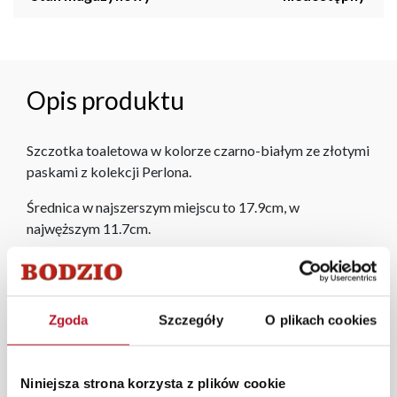
Opis produktu
Szczotka toaletowa w kolorze czarno-białym ze złotymi
paskami z kolekcji Perlona.
Średnica w najszerszym miejscu to 17.9cm, w
najwęższym 11.7cm.
W każdym z salonów mebli Bodzio oferujemy pomoc w
aranżacji mebli, a nasi pracownicy z wykorzystaniem
programu Planer 3D bezpłatnie zaprojektują i
Zgoda
Szczegóły
O plikach cookies
przygotują kompleksową wizualizację Państwa
pomieszczenia wraz z wyceną. Każde zamówienie
złożone w sklepie stacjonarnym dostarczymy do 3 dni
Niniejsza strona korzysta z plików cookie
roboczych na terenie całej Polski. W przypadku