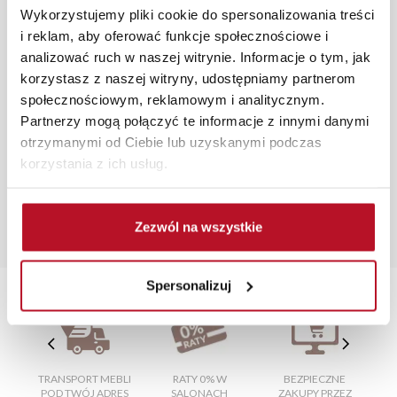
Wykorzystujemy pliki cookie do spersonalizowania treści
zamówień internetowych czas dostawy wynosi do 5 dni
i reklam, aby oferować funkcje społecznościowe i
roboczych, również na terenie całego kraju. Wszystkie
analizować ruch w naszej witrynie. Informacje o tym, jak
zamówienia powyżej 1000 zł dostarczamy gratis
korzystasz z naszej witryny, udostępniamy partnerom
niezależnie od miejsca złożenia zamówienia.
społecznościowym, reklamowym i analitycznym.
Zdjęcia produktów mają charakter poglądowy.
Partnerzy mogą połączyć te informacje z innymi danymi
Rzeczywiste kolory i struktura materiałów mogą różnić
otrzymanymi od Ciebie lub uzyskanymi podczas
się od widocznych na ekranie, zależnie od ustawień
korzystania z ich usług.
monitora, rodzaju wyświetlacza i oświetlenia.
Popularne wyszukiwania:
Zezwól na wszystkie
sklep meblowy siedlce
|
fotele w kwiaty
|
regał słupek
|
stolik mały
|
szafka narożna kuchenna
Spersonalizuj
TRANSPORT MEBLI
RATY 0% W
BEZPIECZNE
W
POD TWÓJ ADRES
SALONACH
ZAKUPY PRZEZ