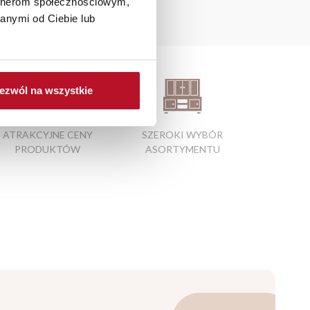
artnerom społecznościowym,
anymi od Ciebie lub
ezwól na wszystkie
ATRAKCYJNE CENY
SZEROKI WYBÓR
PRODUKTÓW
ASORTYMENTU