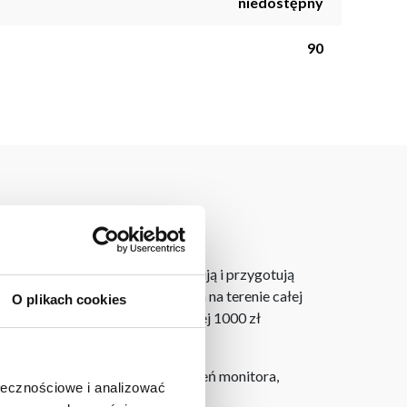
niedostępny
90
omowych pomieszczeniach.
laner 3D bezpłatnie zaprojektują i przygotują
ostarczymy do 3 dni roboczych na terenie całej
O plikach cookies
ju. Wszystkie zamówienia powyżej 1000 zł
h na ekranie, zależnie od ustawień monitora,
ołecznościowe i analizować