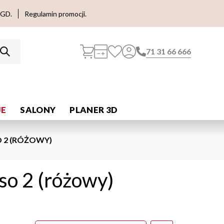
AGD.
Regulamin promocji.
71 31 66 666
E
SALONY
PLANER 3D
 2 (RÓŻOWY)
so 2 (różowy)