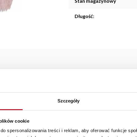
Stan magazynowy
Długość:
stronne zastosowanie pozwoli wykorzystać go we wszystkich d
aranżacji mebli, a nasi pracownicy z wykorzystaniem programu P
az z wyceną. Każde zamówienie złożone w sklepie stacjonarnym d
Szczegóły
stawy wynosi do 5 dni roboczych, również na terenie całego kra
zamówienia.
 plików cookie
iste kolory i struktura materiałów mogą różnić się od widocznyc
do spersonalizowania treści i reklam, aby oferować funkcje sp