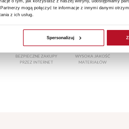
ormacje o tym, jak korzystasz z naszej witryny, udostępniamy p
Partnerzy mogą połączyć te informacje z innymi danymi otrzym
nia z ich usług.
ble
|
wiszący barek na alkohol
|
krzesło barowe obrotowe
Spersonalizuj
Z
BEZPIECZNE ZAKUPY
WYSOKA JAKOŚĆ
PRZEZ INTERNET
MATERIAŁÓW