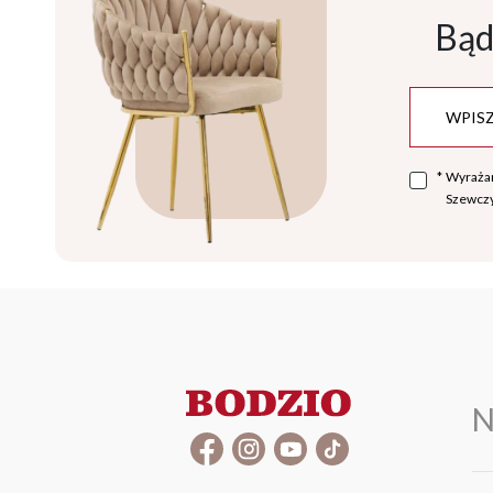
Bąd
*
Wyraża
Szewczy
N