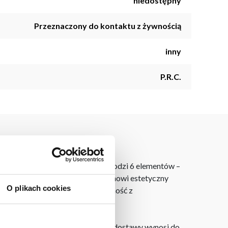
niedostępny
Przeznaczony do kontaktu z żywnością
inny
P.R.C.
żdej kuchni. W skład zestawu wchodzi 6 elementów –
óry ułatwia przechowywanie i stanowi estetyczny
O plikach cookies
ji kuchennych, łącząc funkcjonalność z
dku zamówień internetowych czas dostawy wynosi do