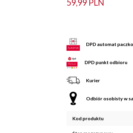
59,99 PLN
DPD automat paczk
DPD punkt odbioru
Kurier
Odbiór osobisty w sa
Kod produktu