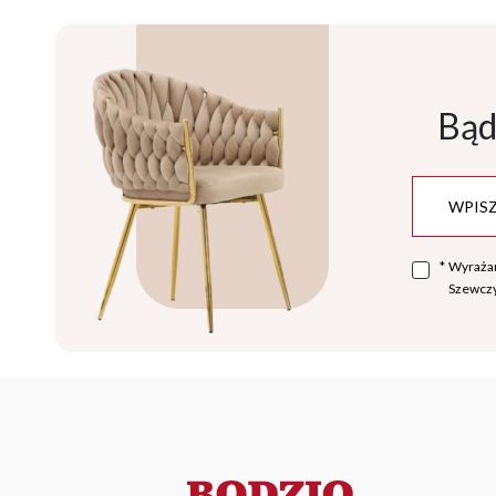
Bąd
*
Wyraża
Szewczy