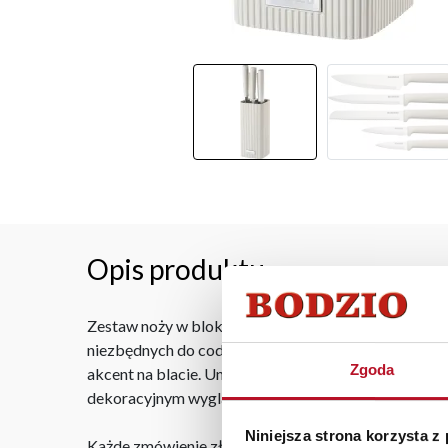
Opis produktu
Zestaw noży w bloku RIFLE 16 w kolorze beżowym to 
niezbędnych do codziennego krojenia, siekania i po
Zgoda
akcent na blacie. Uniwersalna kolorystyka i nowoczes
dekoracyjnym wyglądem.
Niniejsza strona korzysta z
Każde zmówienie złożone w sklepie stacjonarnym do