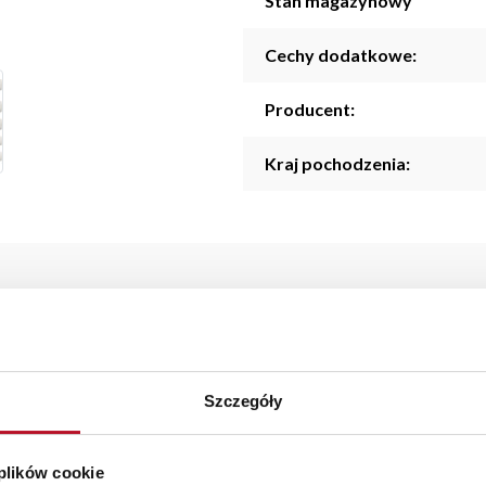
Stan magazynowy
Cechy dodatkowe:
Producent:
Kraj pochodzenia:
praktyczny i stylowy komplet, który świetnie sprawdzi się w ka
rcjowania. Noże umieszczone są w eleganckim, beżowym bloku, kt
Szczegóły
ny design sprawiają, że zestaw idealnie pasuje do różnych aranżac
 plików cookie
starczymy do 3 dni roboczych na terenie całej Polski. W przypa