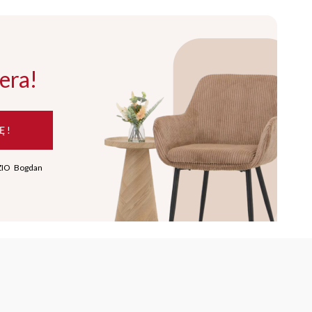
era!
Ę !
ZIO Bogdan