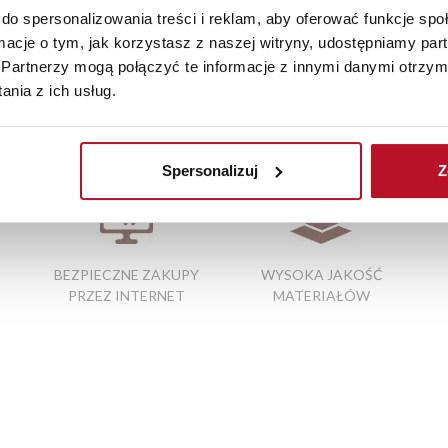
do spersonalizowania treści i reklam, aby oferować funkcje sp
szystkie zamówienia powyżej 1000 zł dostarczamy gratis niezależn
ormacje o tym, jak korzystasz z naszej witryny, udostępniamy p
iste kolory i struktura materiałów mogą różnić się od widocznyc
Partnerzy mogą połączyć te informacje z innymi danymi otrzym
nia z ich usług.
|
kontener z szufladami
|
szafki do sypialni
|
nowoczesne wersalki
Spersonalizuj
Z
BEZPIECZNE ZAKUPY
WYSOKA JAKOŚĆ
PRZEZ INTERNET
MATERIAŁÓW