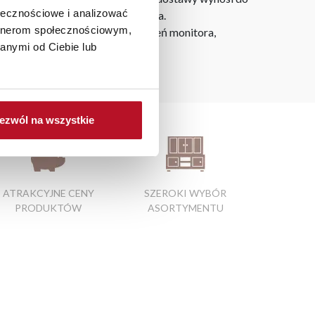
ołecznościowe i analizować
ie od miejsca złożenia zamówienia.
artnerom społecznościowym,
h na ekranie, zależnie od ustawień monitora,
anymi od Ciebie lub
ezwól na wszystkie
ATRAKCYJNE CENY
SZEROKI WYBÓR
PRODUKTÓW
ASORTYMENTU