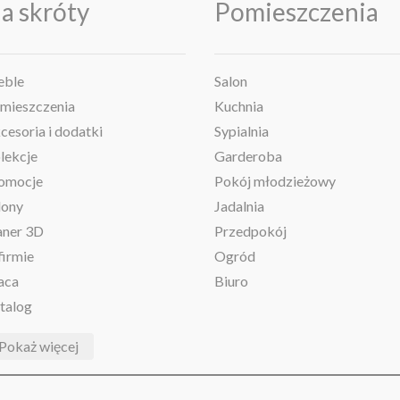
a skróty
Pomieszczenia
ble
Salon
mieszczenia
Kuchnia
cesoria i dodatki
Sypialnia
lekcje
Garderoba
omocje
Pokój młodzieżowy
lony
Jadalnia
aner 3D
Przedpokój
firmie
Ogród
aca
Biuro
talog
Pokaż więcej