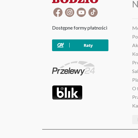
N
Dostępne formy płatności
Me
Po
Ak
Ko
Pr
Sa
Pl
O 
Pr
Ka