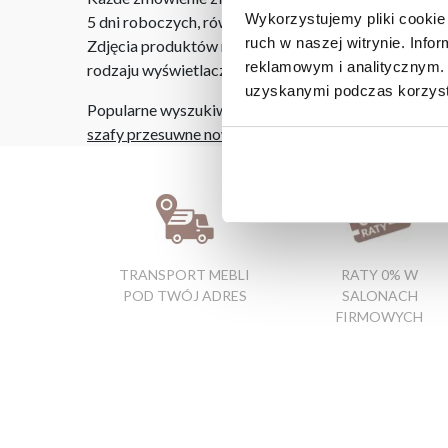
Wykorzystujemy pliki cookie 
5 dni roboczych, również na terenie całego kraju. W
ruch w naszej witrynie. Inf
Zdjęcia produktów mają charakter poglądowy. Rzeczyw
reklamowym i analitycznym. 
rodzaju wyświetlacza i oświetlenia.
uzyskanymi podczas korzysta
Popularne wyszukiwania:
szafy przesuwne nowoczesne
|
łóżka jednoosobowe
TRANSPORT MEBLI
RATY 0% W
POD TWÓJ ADRES
SALONACH
FIRMOWYCH