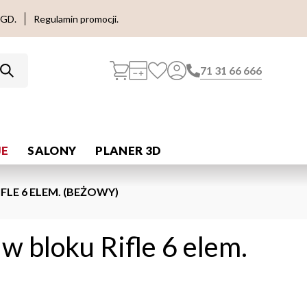
AGD.
Regulamin promocji.
71 31 66 666
E
SALONY
PLANER 3D
LE 6 ELEM. (BEŻOWY)
w bloku Rifle 6 elem.