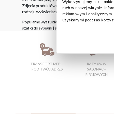
Wykorzystujemy pliki cookie 
Zdjęcia produktów mają charakter poglądowy. Rzeczyw
ruch w naszej witrynie. Inf
rodzaju wyświetlacza i oświetlenia.
reklamowym i analitycznym. 
uzyskanymi podczas korzysta
Popularne wyszukiwania:
szafki do sypialni
|
sklepy meblowe lublin
|
rogówki d
TRANSPORT MEBLI
RATY 0% W
POD TWÓJ ADRES
SALONACH
FIRMOWYCH