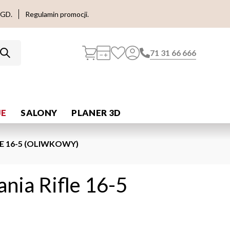
AGD.
Regulamin promocji.
71 31 66 666
E
SALONY
PLANER 3D
E 16-5 (OLIWKOWY)
ania Rifle 16-5