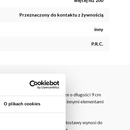
więcej niż 200
Przeznaczony do kontaktu z żywnością
inny
P.R.C.
obierania owoców i warzyw. Ostrze o długości 9 cm
który doskonale komponuje się z innymi elementami
O plikach cookies
dku zamówień internetowych czas dostawy wynosi do
ie od miejsca złożenia zamówienia.