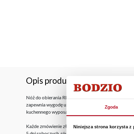
Opis produktu
Nóż do obierania RIFLE 16-5 w kolorze oliwkowym to
zapewnia wygodę użytkowania i pełną kontrolę podc
Zgoda
kuchennego wyposażenia.
Każde zmówienie złożone w sklepie stacjonarnym do
Niniejsza strona korzysta z
5 dni roboczych, również na terenie całego kraju. W