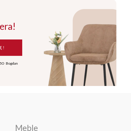
era!
Ę !
ZIO Bogdan
Meble