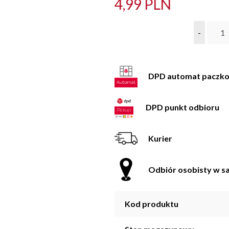
4,99 PLN
-
DPD automat paczk
DPD punkt odbioru
Kurier
Odbiór osobisty w sa
Kod produktu