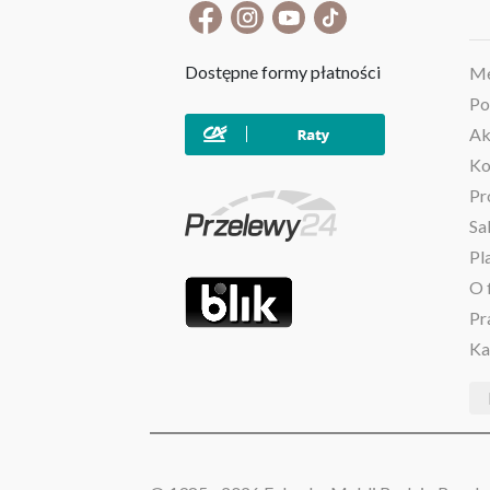
Dostępne formy płatności
Me
Po
Ak
Ko
Pr
Sa
Pl
O 
Pr
Ka