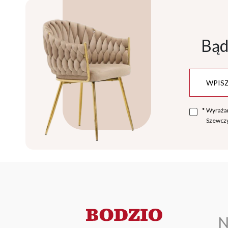
Bąd
*
Wyraża
Szewczy
N