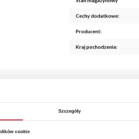
Stan magazynowy
Cechy dodatkowe:
Producent:
Kraj pochodzenia:
 niewielkie, ale bardzo funkcjonalne narzędzie do precyzyjnego 
zas pracy. Oliwkowa rękojeść nadaje nożowi nowoczesny wygląd, 
Szczegóły
starczymy do 3 dni roboczych na terenie całej Polski. W przypa
 plików cookie
szystkie zamówienia powyżej 1000 zł dostarczamy gratis niezależn