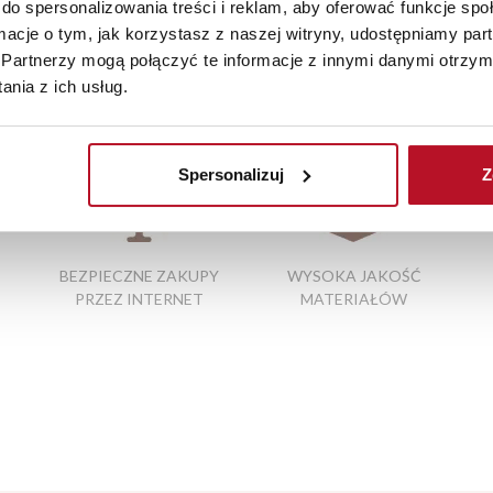
do spersonalizowania treści i reklam, aby oferować funkcje sp
iste kolory i struktura materiałów mogą różnić się od widocznyc
ormacje o tym, jak korzystasz z naszej witryny, udostępniamy p
Partnerzy mogą połączyć te informacje z innymi danymi otrzym
nia z ich usług.
o kuchni
|
narożniki bydgoszcz
|
zestawy kuchenne
Spersonalizuj
Z
BEZPIECZNE ZAKUPY
WYSOKA JAKOŚĆ
PRZEZ INTERNET
MATERIAŁÓW