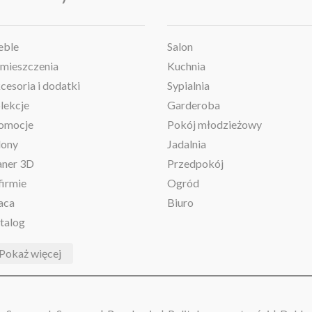
ble
Salon
mieszczenia
Kuchnia
cesoria i dodatki
Sypialnia
lekcje
Garderoba
omocje
Pokój młodzieżowy
lony
Jadalnia
aner 3D
Przedpokój
firmie
Ogród
aca
Biuro
talog
Pokaż więcej