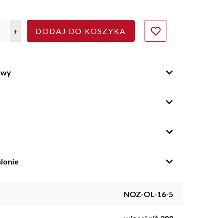
+
DODAJ DO KOSZYKA
owy
lonie
NOZ-OL-16-5