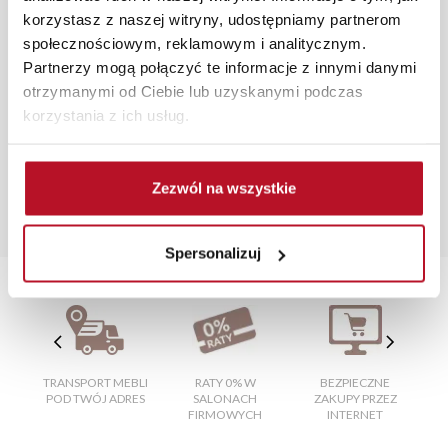
korzystasz z naszej witryny, udostępniamy partnerom
Zdjęcia produktów mają charakter poglądowy.
społecznościowym, reklamowym i analitycznym.
Rzeczywiste kolory i struktura materiałów mogą różnić
Partnerzy mogą połączyć te informacje z innymi danymi
się od widocznych na ekranie, zależnie od ustawień
otrzymanymi od Ciebie lub uzyskanymi podczas
monitora, rodzaju wyświetlacza i oświetlenia.
korzystania z ich usług.
Popularne wyszukiwania:
fotel uszak z podnóżkiem
|
stół rozkładany
|
Zezwól na wszystkie
czekoladowa wrocław
|
szafki nocne białe
|
malutki
stolik
|
półka
|
sklepy meblowe suwałki
|
wyposażenie
salonu
|
fotel do spania
|
fotel z funkcją relax
Spersonalizuj
TRANSPORT MEBLI
RATY 0% W
BEZPIECZNE
W
POD TWÓJ ADRES
SALONACH
ZAKUPY PRZEZ
FIRMOWYCH
INTERNET