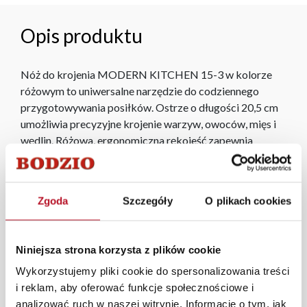
Opis produktu
Nóż do krojenia MODERN KITCHEN 15-3 w kolorze
różowym to uniwersalne narzędzie do codziennego
przygotowywania posiłków. Ostrze o długości 20,5 cm
umożliwia precyzyjne krojenie warzyw, owoców, mięs i
wędlin. Różowa, ergonomiczna rękojeść zapewnia
wygodę i komfort pracy. Idealny do kuchni, w której liczy
się funkcjonalność i nowoczesny wygląd.
Zgoda
Szczegóły
O plikach cookies
Każde zmówienie złożone w sklepie stacjonarnym
dostarczymy do 3 dni roboczych na terenie całej Polski.
W przypadku zamówień internetowych czas dostawy
Niniejsza strona korzysta z plików cookie
wynosi do 5 dni roboczych, również na terenie całego
Wykorzystujemy pliki cookie do spersonalizowania treści
kraju. Wszystkie zamówienia powyżej 1000 zł
i reklam, aby oferować funkcje społecznościowe i
dostarczamy gratis niezależnie od miejsca złożenia
analizować ruch w naszej witrynie. Informacje o tym, jak
zamówienia.