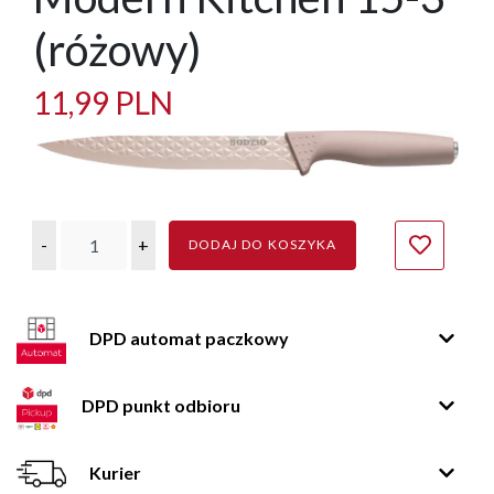
(różowy)
11,99 PLN
-
+
DODAJ DO KOSZYKA
DPD automat paczkowy
DPD punkt odbioru
Kurier