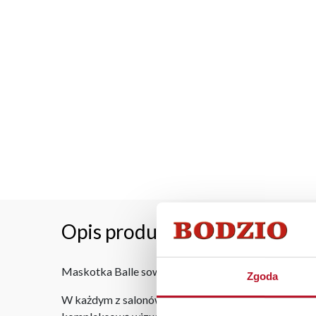
Opis produktu
Maskotka Balle sowa. Świetny pomysł na atrakcyjny
Zgoda
W każdym z salonów mebli Bodzio oferujemy pomoc w 