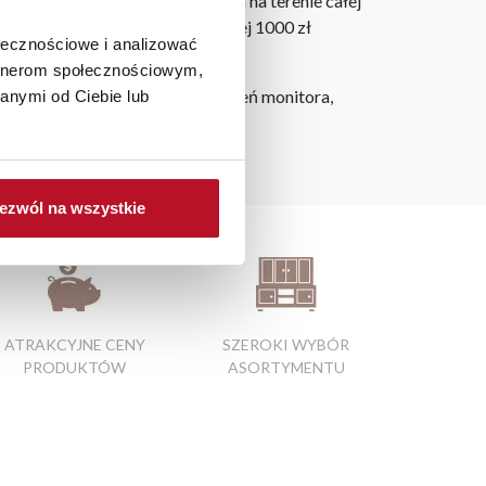
ostarczymy do 3 dni roboczych na terenie całej
ju. Wszystkie zamówienia powyżej 1000 zł
ołecznościowe i analizować
artnerom społecznościowym,
h na ekranie, zależnie od ustawień monitora,
anymi od Ciebie lub
ezwól na wszystkie
ATRAKCYJNE CENY
SZEROKI WYBÓR
PRODUKTÓW
ASORTYMENTU