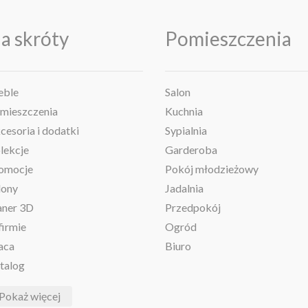
a skróty
Pomieszczenia
ble
Salon
mieszczenia
Kuchnia
cesoria i dodatki
Sypialnia
lekcje
Garderoba
omocje
Pokój młodzieżowy
lony
Jadalnia
aner 3D
Przedpokój
firmie
Ogród
aca
Biuro
talog
Pokaż więcej