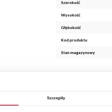
Szerokość
Wysokość
Głębokość
Kod produktu
Stan magazynowy
 prezent dla każdego malucha.
Szczegóły
aranżacji mebli, a nasi pracownicy z wykorzystaniem programu P