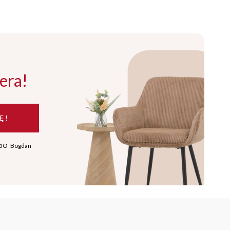
era!
Ę !
ZIO Bogdan