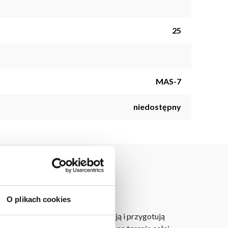
25
MAS-7
niedostępny
O plikach cookies
laner 3D bezpłatnie zaprojektują i przygotują