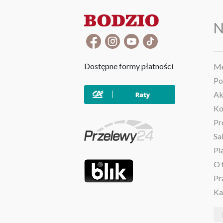
N
Dostępne formy płatności
Me
Po
Ak
Ko
Pr
Sa
Pl
O 
Pr
Ka