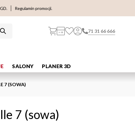
AGD.
Regulamin promocji.
71 31 66 666
E
SALONY
PLANER 3D
E 7 (SOWA)
le 7 (sowa)