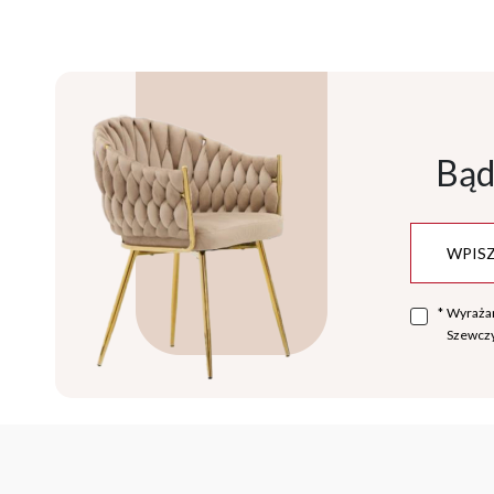
Bąd
*
Wyraża
Szewczy