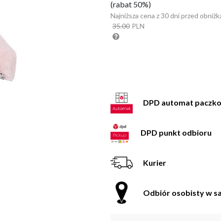
(rabat 50%)
Najniższa cena z 30 dni przed obniżk
35.00
PLN
DPD automat paczk
DPD punkt odbioru
Kurier
Odbiór osobisty w sa