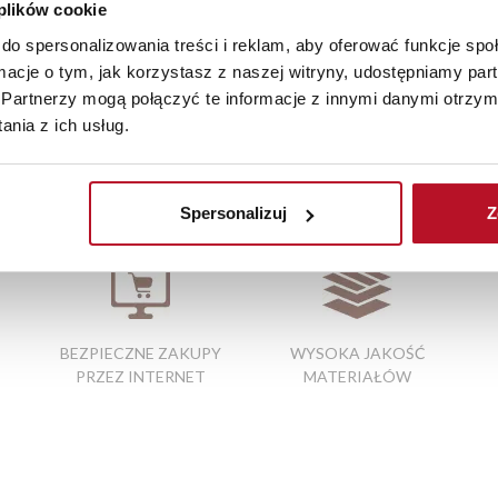
az z wyceną. Każde zamówienie złożone w sklepie stacjonarnym d
 plików cookie
stawy wynosi do 5 dni roboczych, również na terenie całego kra
do spersonalizowania treści i reklam, aby oferować funkcje sp
zamówienia.
ormacje o tym, jak korzystasz z naszej witryny, udostępniamy p
iste kolory i struktura materiałów mogą różnić się od widocznyc
Partnerzy mogą połączyć te informacje z innymi danymi otrzym
nia z ich usług.
cin
|
szafa przesuwna z lustrem
|
fotel uszak z podnóżkiem
Spersonalizuj
Z
BEZPIECZNE ZAKUPY
WYSOKA JAKOŚĆ
PRZEZ INTERNET
MATERIAŁÓW