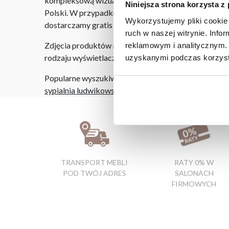
kompleksową wizualizację Państwa pomieszczenia wr
Niniejsza strona korzysta z
Polski. W przypadku zamówień internetowych czas do
Wykorzystujemy pliki cookie 
dostarczamy gratis niezależnie od miejsca złożenia 
ruch w naszej witrynie. Inf
Zdjęcia produktów mają charakter poglądowy. Rzeczyw
reklamowym i analitycznym. 
rodzaju wyświetlacza i oświetlenia.
uzyskanymi podczas korzysta
Popularne wyszukiwania:
sypialnia ludwikowska
|
kuchnia meble
|
meble szcze
TRANSPORT MEBLI
RATY 0% W
POD TWÓJ ADRES
SALONACH
FIRMOWYCH