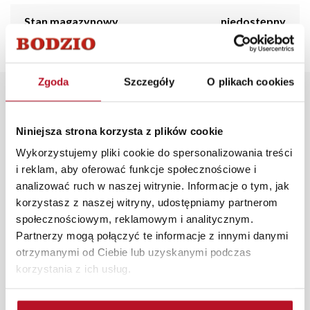
Stan magazynowy
niedostępny
Zgoda
Szczegóły
O plikach cookies
Opis produktu
Niniejsza strona korzysta z plików cookie
Maskotka Balle w kształcie jednorożca to idealny
Wykorzystujemy pliki cookie do spersonalizowania treści
prezent dla każdego malucha. Jej miękka i przyjemna w
i reklam, aby oferować funkcje społecznościowe i
dotyku tkanina, połączona z magicznym wyglądem
analizować ruch w naszej witrynie. Informacje o tym, jak
jednorożca, sprawia, że jest to doskonały towarzysz
korzystasz z naszej witryny, udostępniamy partnerom
zabaw i snu.
społecznościowym, reklamowym i analitycznym.
W każdym z salonów mebli Bodzio oferujemy pomoc w
Partnerzy mogą połączyć te informacje z innymi danymi
aranżacji mebli, a nasi pracownicy z wykorzystaniem
otrzymanymi od Ciebie lub uzyskanymi podczas
programu Planer 3D bezpłatnie zaprojektują i
korzystania z ich usług.
przygotują kompleksową wizualizację Państwa
pomieszczenia wraz z wyceną. Każde zamówienie
złożone w sklepie stacjonarnym dostarczymy do 3 dni