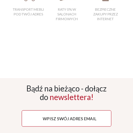
TRANSPORT MEBLI
RATY 0% W
BEZPIECZNE
W
POD TWÓJ ADRES
SALONACH
ZAKUPY PRZEZ
FIRMOWYCH
INTERNET
Bądź na bieżąco - dołącz
do
newslettera!