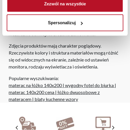
Zezwól na wszystkie
roboczych na terenie całej Polski. W przypadku
zamówień internetowych czas dostawy wynosi do 5 dni
roboczych, również na terenie całego kraju. Wszystkie
Spersonalizuj
zamówienia powyżej 1000 zł dostarczamy gratis
niezależnie od miejsca złożenia zamówienia.
Zdjęcia produktów mają charakter poglądowy.
Rzeczywiste kolory i struktura materiałów mogą różnić
się od widocznych na ekranie, zależnie od ustawień
monitora, rodzaju wyświetlacza i oświetlenia.
Popularne wyszukiwania:
materac na łóżko 140x200
|
wygodny fotel do biurka
|
materac 140x200 cena
|
łóżko dwuosobowe z
materacem
|
blaty kuchenne wzory