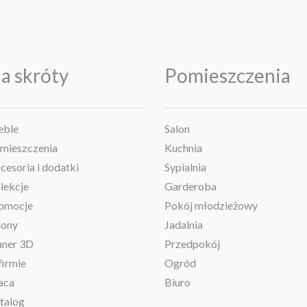
a skróty
Pomieszczenia
ble
Salon
mieszczenia
Kuchnia
cesoria i dodatki
Sypialnia
lekcje
Garderoba
omocje
Pokój młodzieżowy
lony
Jadalnia
aner 3D
Przedpokój
firmie
Ogród
aca
Biuro
talog