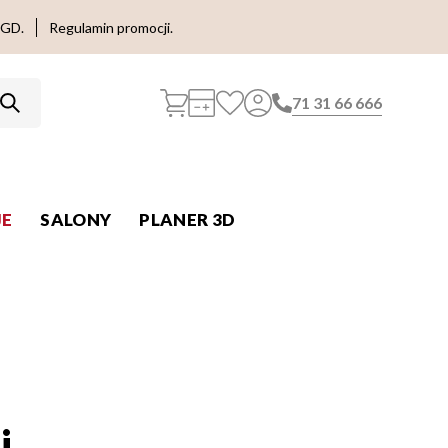
AGD.
Regulamin promocji.
71 31 66 666
E
SALONY
PLANER 3D
i