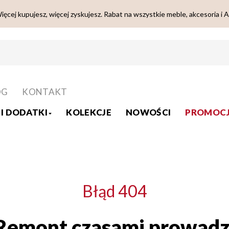
ięcej kupujesz, więcej zyskujesz. Rabat na wszystkie meble, akcesoria i 
OG
KONTAKT
I DODATKI
KOLEKCJE
NOWOŚCI
PROMOCJ
Błąd 404
Remont czasami prowadz