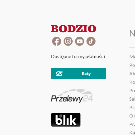
N
Dostępne formy płatności
Me
Po
Ak
Ko
Pr
Sa
Pl
O 
Pr
Ka