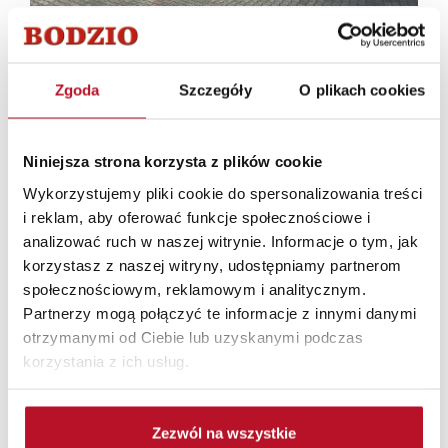
Nearby showrooms
22.43 km (en)
Salon Meblowy Gostyń
23.63 km (en)
Salon Meblowy Środa Wielkopolska
Zgoda
Szczegóły
O plikach cookies
25.15 km (en)
Salon Meblowy Kościan
32.32 km (en)
Salon Meblowy
33.68 km (en)
Salon Meblowy Poznań
Niniejsza strona korzysta z plików cookie
35.71 km (en)
Salon Meblowy
Wykorzystujemy pliki cookie do spersonalizowania treści
37.58 km (en)
Salon Meblowy Poznań
i reklam, aby oferować funkcje społecznościowe i
41.12 km (en)
Salon Meblowy Poznań
analizować ruch w naszej witrynie. Informacje o tym, jak
41.22 km (en)
Salon Meblowy Leszno
korzystasz z naszej witryny, udostępniamy partnerom
45.72 km (en)
Salon Meblowy Września
społecznościowym, reklamowym i analitycznym.
Partnerzy mogą połączyć te informacje z innymi danymi
Najczęściej wyszukiwane salony
otrzymanymi od Ciebie lub uzyskanymi podczas
korzystania z ich usług.
Salon meblowy 1
Salon meblowy 2
Salon meblowy 3
Zezwól na wszystkie
Salon meblowy 4