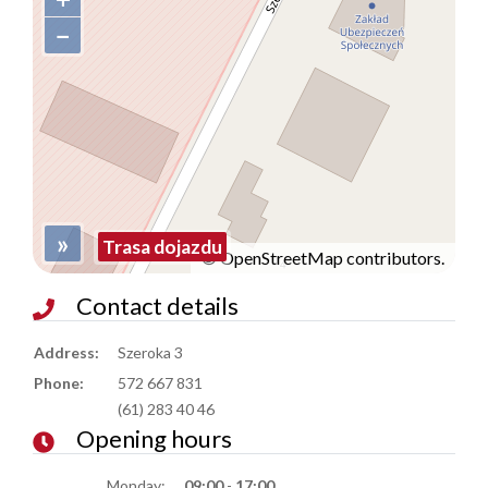
−
»
Trasa dojazdu
©
OpenStreetMap
contributors.
Contact details
Address:
Szeroka 3
Phone:
572 667 831
(61) 283 40 46
Opening hours
Monday:
09:00
-
17:00