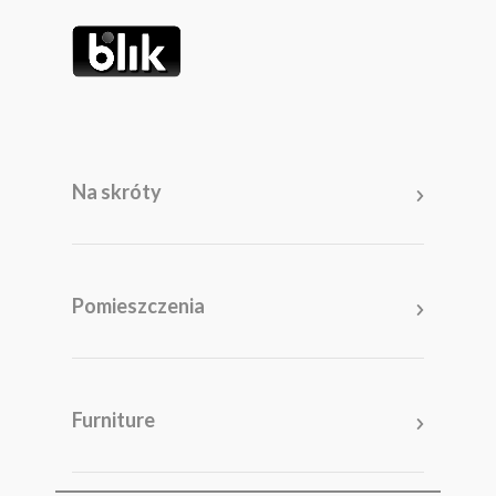
Na skróty
Pomieszczenia
Salon
Kuchnia
Furniture
Sypialnia
Garderoba
Pokój młodzieżowy