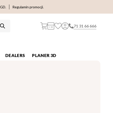
AGD.
Regulamin promocji.
71 31 66 666
DEALERS
PLANER 3D