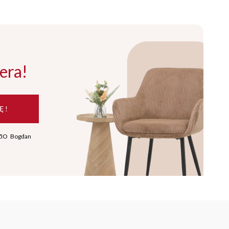
era!
Ę !
ZIO Bogdan