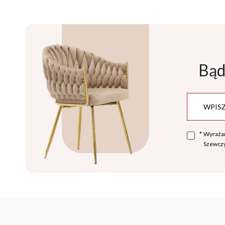
Bąd
*
Wyraża
Szewczy