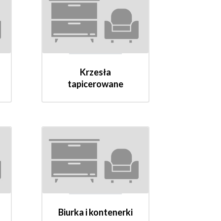
Krzesła
tapicerowane
Biurka i kontenerki