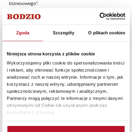
biznesowego".
Wyróżnienie to obrazuje nie tylko zdolności
menedżerskie dyrektora generalnego, ale także poziom
rozwoju przedsiębiorstwa i jego pozycję na rynku.
Zgoda
Szczegóły
O plikach cookies
Fabryka mebli BODZIO w ścisłym gronie 20 najlepszych
Niniejsza strona korzysta z plików cookie
firm w Polsce.
Wykorzystujemy pliki cookie do spersonalizowania treści
i reklam, aby oferować funkcje społecznościowe i
Dziennik Rzeczpospolita wyróżnił przedsiębiorstwo
analizować ruch w naszej witrynie. Informacje o tym, jak
tytułem Dobra Firma, zaliczając je tym samym do grupy
korzystasz z naszej witryny, udostępniamy partnerom
najlepiej rozwijających się firm w Polsce. Spośród 2000
społecznościowym, reklamowym i analitycznym.
kandydatów kapituła konkursu doceniała tylko te
Partnerzy mogą połączyć te informacje z innymi danymi
podmioty, które wykazały się między innymi:
otrzymanymi od Ciebie lub uzyskanymi podczas
ponadprzeciętnymi zdolnościami rozwoju, dobrą
korzystania z ich usług.
kondycją finansową, wysokim stopniem rentowności,
zauważalną dynamiką wzrostu zatrudnienia, a także
odpowiednio dużym wskaźnikiem nakładów na