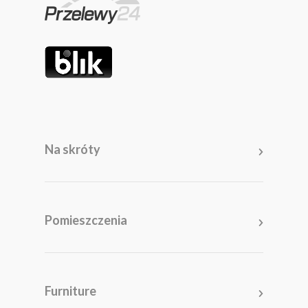
Na skróty
Pomieszczenia
Salon
Kuchnia
Furniture
Sypialnia