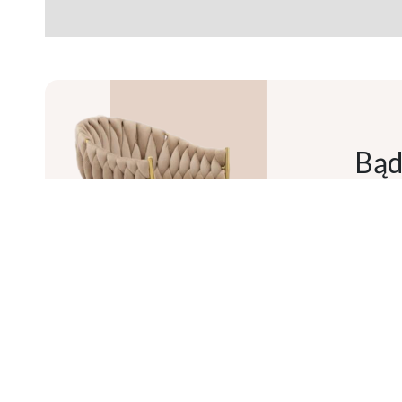
Bąd
*
Wyraża
Szewczy