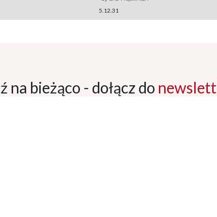
5.12.31
ź na bieżąco - dołącz
do
newslett
ZAPISZ SI
m zgodę na przetwarzanie moich danych osobowych przez Fabryka Mebli BOD
k Sp. z o.o. w celu otrzymywania newslettera.