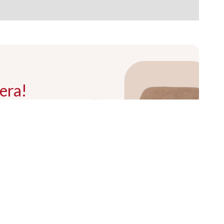
era!
Ę !
ZIO Bogdan