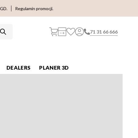
AGD.
Regulamin promocji.
71 31 66 666
DEALERS
PLANER 3D