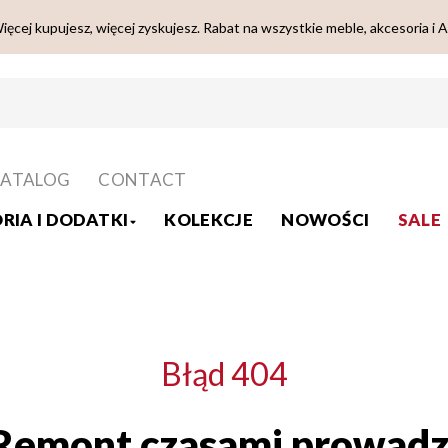
ięcej kupujesz, więcej zyskujesz. Rabat na wszystkie meble, akcesoria i 
ATALOG
CONTACT
RIA I DODATKI
KOLEKCJE
NOWOŚCI
SALE
Błąd 404
Remont czasami prowadz