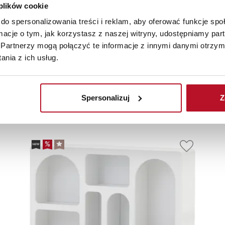
 plików cookie
do spersonalizowania treści i reklam, aby oferować funkcje sp
ormacje o tym, jak korzystasz z naszej witryny, udostępniamy p
Partnerzy mogą połączyć te informacje z innymi danymi otrzym
nia z ich usług.
olecane
Nowości
Sale
Spersonalizuj
Z