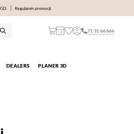
AGD.
Regulamin promocji.
71 31 66 666
DEALERS
PLANER 3D
i