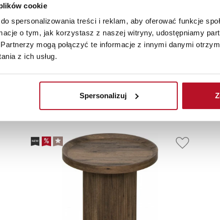
 plików cookie
do spersonalizowania treści i reklam, aby oferować funkcje sp
ormacje o tym, jak korzystasz z naszej witryny, udostępniamy p
Partnerzy mogą połączyć te informacje z innymi danymi otrzym
nia z ich usług.
olecane
Nowości
Sale
Spersonalizuj
Z