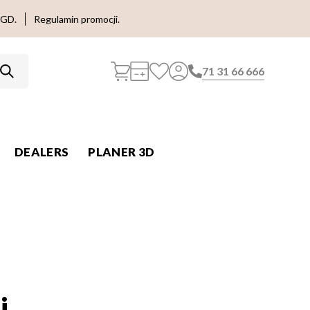
AGD.
Regulamin promocji.
71 31 66 666
DEALERS
PLANER 3D
i