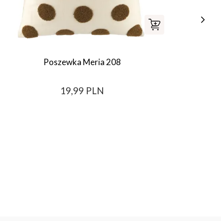
Poszewka Meria 208
Stolik
19,99 PLN
Najni