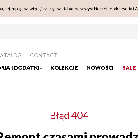
ięcej kupujesz, więcej zyskujesz. Rabat na wszystkie meble, akcesoria i 
ATALOG
CONTACT
RIA I DODATKI
KOLEKCJE
NOWOŚCI
SALE
Błąd 404
Remont czasami prowadz