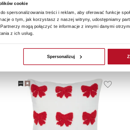
 plików cookie
do spersonalizowania treści i reklam, aby oferować funkcje sp
ormacje o tym, jak korzystasz z naszej witryny, udostępniamy p
Partnerzy mogą połączyć te informacje z innymi danymi otrzym
nia z ich usług.
olecane
Nowości
Sale
Spersonalizuj
Z