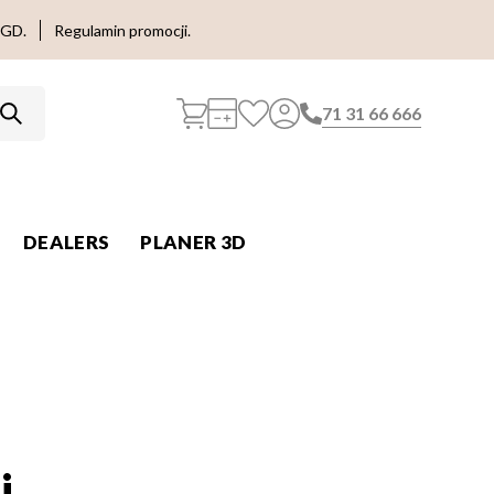
AGD.
Regulamin promocji.
71 31 66 666
DEALERS
PLANER 3D
i