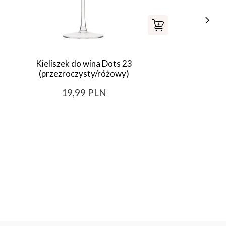
Kieliszek do wina Dots 23
Zest
(przezroczysty/różowy)
19,99 PLN