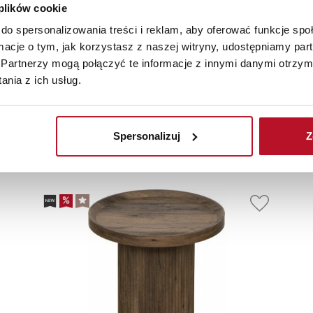
 plików cookie
do spersonalizowania treści i reklam, aby oferować funkcje sp
ormacje o tym, jak korzystasz z naszej witryny, udostępniamy p
Partnerzy mogą połączyć te informacje z innymi danymi otrzym
nia z ich usług.
olecane
Nowości
Sale
Spersonalizuj
Z